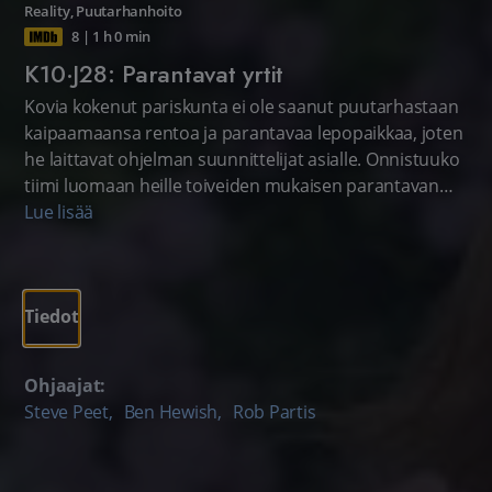
Reality
,
Puutarhanhoito
8
|
1 h 0 min
K10·J28: Parantavat yrtit
Kovia kokenut pariskunta ei ole saanut puutarhastaan
kaipaamaansa rentoa ja parantavaa lepopaikkaa, joten
he laittavat ohjelman suunnittelijat asialle. Onnistuuko
tiimi luomaan heille toiveiden mukaisen parantavan
unelmapuutarhan?
Lue lisää
Tiedot
Ohjaajat:
Steve Peet
,
Ben Hewish
,
Rob Partis