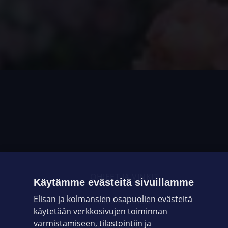
OHJEET JA VINKIT
Käytämme evästeitä sivuillamme
Elisan ja kolmansien osapuolien evästeitä
OMAYHTEISÖ
käytetään verkkosivujen toiminnan
varmistamiseen, tilastointiin ja
VIANSELVITYS