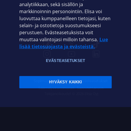
analytiikkaan, sekä sisällön ja
markkinoinnin personointiin. Elisa voi
ASIAKASPALVELU
luovuttaa kumppaneilleen tietojasi, kuten
selain- ja ostotietoja suostumukseesi
ELISA.FI
perustuen. Evästeasetuksista voit
muuttaa valintojasi milloin tahansa.
Lue
lisää tietosuojasta ja evästeistä.
EVÄSTEASETUKSET
Sopimusehdot
Tietosuoja
Evästeasetukset
HYVÄKSY KAIKKI
Sääntelyviranomaiset
Saavutettavuus
Tekijänoikeudet © 2026 Elisa Oyj