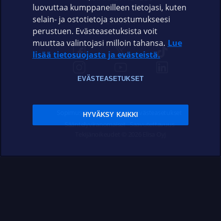
luovuttaa kumppaneilleen tietojasi, kuten
selain- ja ostotietoja suostumukseesi
ELISA.FI
perustuen. Evästeasetuksista voit
muuttaa valintojasi milloin tahansa.
Lue
lisää tietosuojasta ja evästeistä.
EVÄSTEASETUKSET
Sopimusehdot
Tietosuoja
Evästeasetukset
HYVÄKSY KAIKKI
Sääntelyviranomaiset
Saavutettavuus
Tekijänoikeudet © 2026 Elisa Oyj