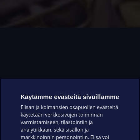
OHJEET JA VINKIT
Käytämme evästeitä sivuillamme
Elisan ja kolmansien osapuolien evästeitä
OMAYHTEISÖ
käytetään verkkosivujen toiminnan
varmistamiseen, tilastointiin ja
VIANSELVITYS
analytiikkaan, sekä sisällön ja
markkinoinnin personointiin. Elisa voi
ASIAKASPALVELU