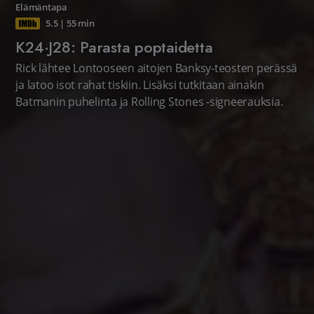
Elämäntapa
5.5
|
55 min
K24·J28: Parasta poptaidetta
Rick lähtee Lontooseen aitojen Banksy-teosten perässä
ja latoo isot rahat tiskiin. Lisäksi tutkitaan ainakin
Batmanin puhelinta ja Rolling Stones -signeerauksia.