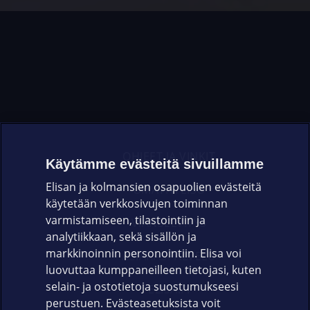
OHJEET JA VINKIT
Käytämme evästeitä sivuillamme
Elisan ja kolmansien osapuolien evästeitä
OMAYHTEISÖ
käytetään verkkosivujen toiminnan
varmistamiseen, tilastointiin ja
VIANSELVITYS
analytiikkaan, sekä sisällön ja
markkinoinnin personointiin. Elisa voi
ASIAKASPALVELU
luovuttaa kumppaneilleen tietojasi, kuten
selain- ja ostotietoja suostumukseesi
ELISA.FI
perustuen. Evästeasetuksista voit