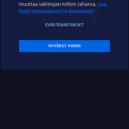
muuttaa valintojasi milloin tahansa.
Lue
lisää tietosuojasta ja evästeistä.
EVÄSTEASETUKSET
Sopimusehdot
Tietosuoja
Evästeasetukset
HYVÄKSY KAIKKI
Sääntelyviranomaiset
Saavutettavuus
Tekijänoikeudet © 2026 Elisa Oyj