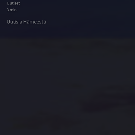
Uutiset
3 min
Uutisia Hämeestä