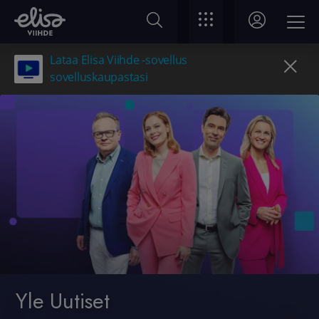
Lataa Elisa Viihde -sovellus
sovelluskaupastasi
Yle Uutiset