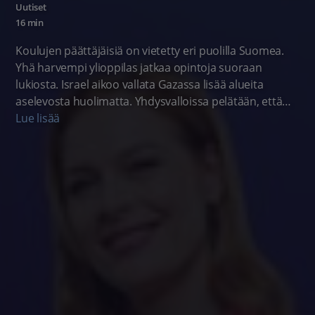
Uutiset
16 min
Koulujen päättäjäisiä on vietetty eri puolilla Suomea.
Yhä harvempi ylioppilas jatkaa opintoja suoraan
lukiosta. Israel aikoo vallata Gazassa lisää alueita
aselevosta huolimatta. Yhdysvalloissa pelätään, että
presidentti Donald Trump voi ryhtyä poikkeuksellisiin
Lue lisää
toimiin estääkseen demokraattien voiton välivaaleissa.