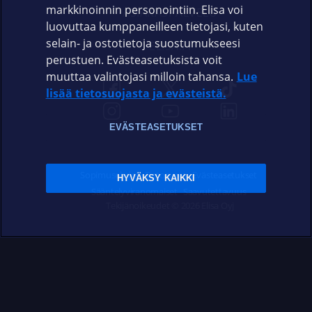
markkinoinnin personointiin. Elisa voi
ASIAKASPALVELU
luovuttaa kumppaneilleen tietojasi, kuten
selain- ja ostotietoja suostumukseesi
ELISA.FI
perustuen. Evästeasetuksista voit
muuttaa valintojasi milloin tahansa.
Lue
lisää tietosuojasta ja evästeistä.
EVÄSTEASETUKSET
Sopimusehdot
Tietosuoja
Evästeasetukset
HYVÄKSY KAIKKI
Sääntelyviranomaiset
Saavutettavuus
Tekijänoikeudet © 2026 Elisa Oyj