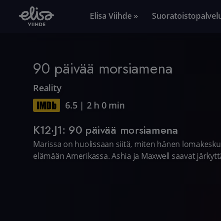
Elisa Viihde »
Suoratoistopalvel
90 päivää morsiamena
Reality
6.5
|
2 h 0 min
K12·J1: 90 päivää morsiamena
Marissa on huolissaan siitä, miten hänen lomakesk
elämään Amerikassa. Ashia ja Maxwell saavat järkytt