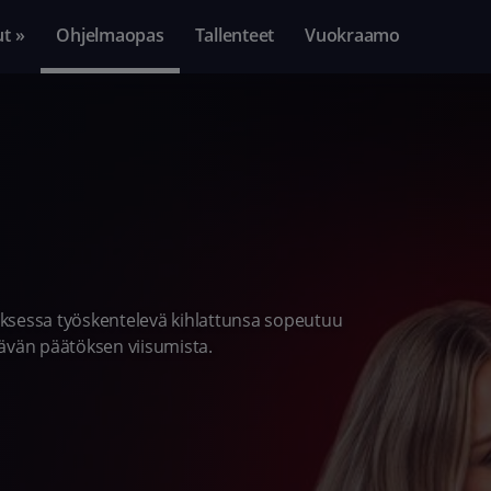
ut »
Ohjelmaopas
Tallenteet
Vuokraamo
uksessa työskentelevä kihlattunsa sopeutuu
ävän päätöksen viisumista.