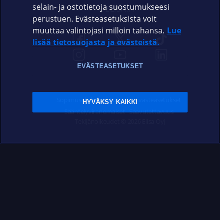
selain- ja ostotietoja suostumukseesi
ELISA.FI
perustuen. Evästeasetuksista voit
muuttaa valintojasi milloin tahansa.
Lue
lisää tietosuojasta ja evästeistä.
EVÄSTEASETUKSET
Sopimusehdot
Tietosuoja
Evästeasetukset
HYVÄKSY KAIKKI
Sääntelyviranomaiset
Saavutettavuus
Tekijänoikeudet © 2026 Elisa Oyj