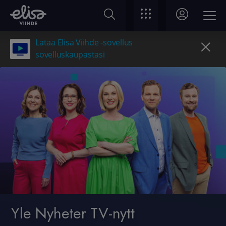
Lataa Elisa Viihde -sovellus
sovelluskaupastasi
Yle Nyheter TV-nytt