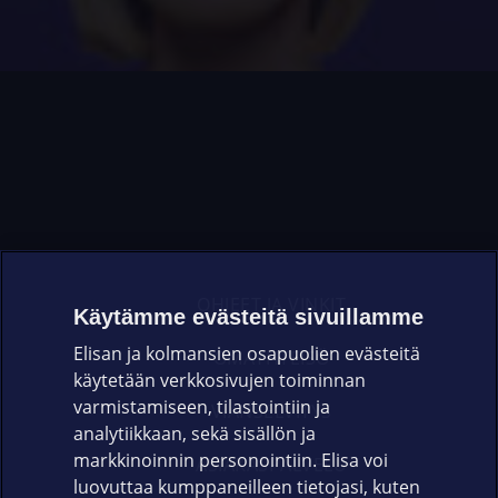
OHJEET JA VINKIT
Käytämme evästeitä sivuillamme
Elisan ja kolmansien osapuolien evästeitä
OMAYHTEISÖ
käytetään verkkosivujen toiminnan
varmistamiseen, tilastointiin ja
VIANSELVITYS
analytiikkaan, sekä sisällön ja
markkinoinnin personointiin. Elisa voi
ASIAKASPALVELU
luovuttaa kumppaneilleen tietojasi, kuten