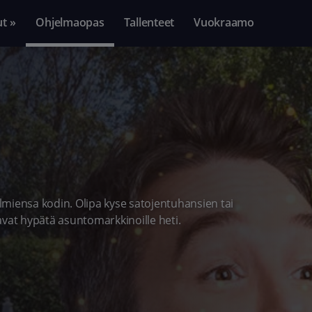
ut »
Ohjelmaopas
Tallenteet
Vuokraamo
miensa kodin. Olipa kyse satojentuhansien tai
avat hypätä asuntomarkkinoille heti.