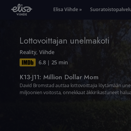
Elisa Viihde »
Suoratoistopalvel
Lottovoittajan unelmakoti
Reality
,
Viihde
6.8
|
25 min
K13·J11: Million Dollar Mom
David Bromstad auttaa lottovoittajia löytämään unel
miljoonien voitosta, onnekkaat äkkirikastuneet halu