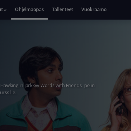
ut »
Ohjelmaopas
Tallenteet
Vuokraamo
Hawkingiin järkkyy Words with Friends -pelin
urssille.