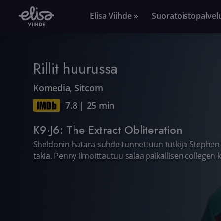
Elisa Viihde »
Suoratoistopalvel
Rillit huurussa
Komedia
,
Sitcom
7.8
|
25 min
K9·J6: The Extract Obliteration
Sheldonin hatara suhde tunnettuun tutkija Stephen 
takia. Penny ilmoittautuu salaa paikallisen collegen k