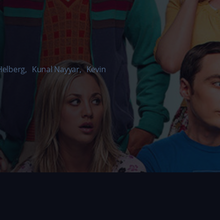
Helberg
,
Kunal Nayyar
,
Kevin