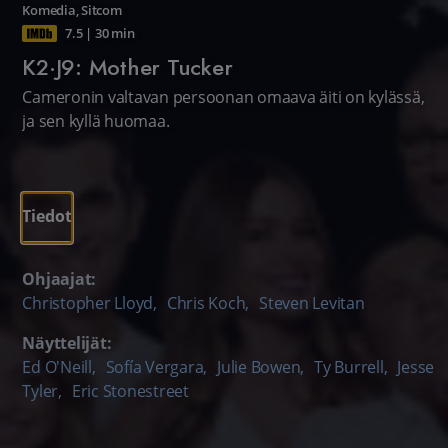
Komedia
,
Sitcom
7.5
|
30 min
K2·J9: Mother Tucker
Cameronin valtavan persoonan omaava äiti on kylässä,
ja sen kyllä huomaa.
Tiedot
Ohjaajat:
Christopher Lloyd
,
Chris Koch
,
Steven Levitan
Näyttelijät:
Ed O'Neill
,
Sofía Vergara
,
Julie Bowen
,
Ty Burrell
,
Jesse
Tyler
,
Eric Stonestreet