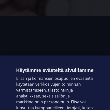
OHJEET JA VINKIT
Käytämme evästeitä sivuillamme
Elisan ja kolmansien osapuolien evästeitä
OMAYHTEISÖ
käytetään verkkosivujen toiminnan
varmistamiseen, tilastointiin ja
VIANSELVITYS
analytiikkaan, sekä sisällön ja
markkinoinnin personointiin. Elisa voi
ASIAKASPALVELU
luovuttaa kumppaneilleen tietojasi, kuten