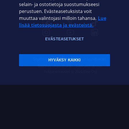
selain- ja ostotietoja suostumukseesi
ELISA.FI
perustuen. Evästeasetuksista voit
muuttaa valintojasi milloin tahansa.
Lue
lisää tietosuojasta ja evästeistä.
EVÄSTEASETUKSET
Sopimusehdot
Tietosuoja
Evästeasetukset
HYVÄKSY KAIKKI
Sääntelyviranomaiset
Saavutettavuus
Tekijänoikeudet © 2026 Elisa Oyj