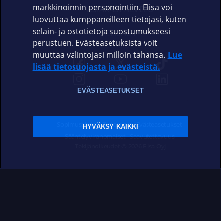
markkinoinnin personointiin. Elisa voi
ASIAKASPALVELU
luovuttaa kumppaneilleen tietojasi, kuten
selain- ja ostotietoja suostumukseesi
ELISA.FI
perustuen. Evästeasetuksista voit
muuttaa valintojasi milloin tahansa.
Lue
lisää tietosuojasta ja evästeistä.
EVÄSTEASETUKSET
Sopimusehdot
Tietosuoja
Evästeasetukset
HYVÄKSY KAIKKI
Sääntelyviranomaiset
Saavutettavuus
Tekijänoikeudet © 2026 Elisa Oyj