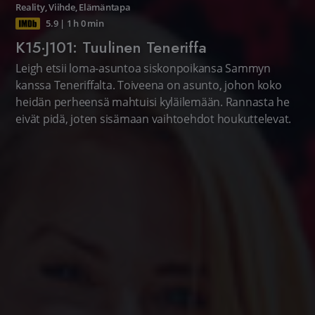
Reality
,
Viihde
,
Elämäntapa
5.9
|
1 h 0 min
K15·J101: Tuulinen Teneriffa
Leigh etsii loma-asuntoa siskonpoikansa Sammyn
kanssa Teneriffalta. Toiveena on asunto, johon koko
heidän perheensä mahtuisi kyläilemään. Rannasta he
eivät pidä, joten sisämaan vaihtoehdot houkuttelevat.