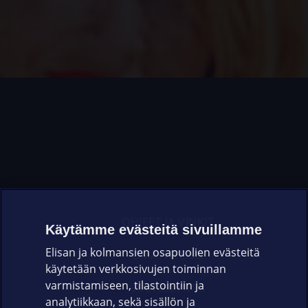
OHJEET JA VINKIT
Käytämme evästeitä sivuillamme
Elisan ja kolmansien osapuolien evästeitä
OMAYHTEISÖ
käytetään verkkosivujen toiminnan
varmistamiseen, tilastointiin ja
VIANSELVITYS
analytiikkaan, sekä sisällön ja