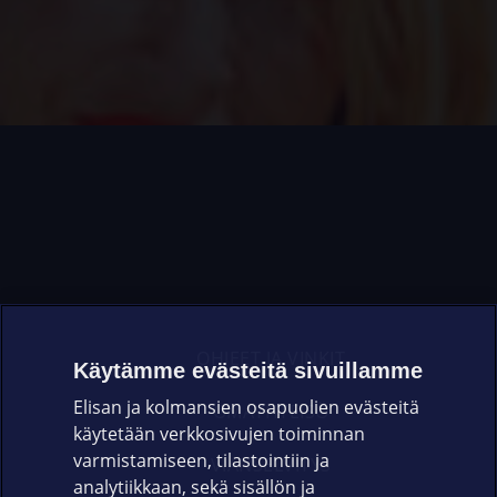
OHJEET JA VINKIT
Käytämme evästeitä sivuillamme
Elisan ja kolmansien osapuolien evästeitä
OMAYHTEISÖ
käytetään verkkosivujen toiminnan
varmistamiseen, tilastointiin ja
VIANSELVITYS
analytiikkaan, sekä sisällön ja