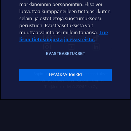
markkinoinnin personointiin. Elisa voi
ASIAKASPALVELU
luovuttaa kumppaneilleen tietojasi, kuten
selain- ja ostotietoja suostumukseesi
ELISA.FI
perustuen. Evästeasetuksista voit
muuttaa valintojasi milloin tahansa.
Lue
lisää tietosuojasta ja evästeistä.
EVÄSTEASETUKSET
Sopimusehdot
Tietosuoja
Evästeasetukset
HYVÄKSY KAIKKI
Sääntelyviranomaiset
Saavutettavuus
Tekijänoikeudet © 2026 Elisa Oyj