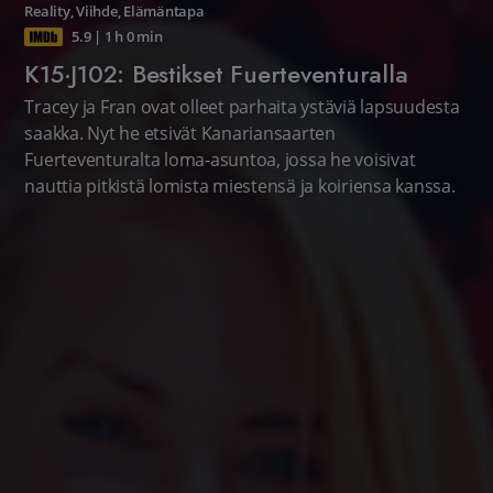
Reality
,
Viihde
,
Elämäntapa
5.9
|
1 h 0 min
K15·J102: Bestikset Fuerteventuralla
Tracey ja Fran ovat olleet parhaita ystäviä lapsuudesta
saakka. Nyt he etsivät Kanariansaarten
Fuerteventuralta loma-asuntoa, jossa he voisivat
nauttia pitkistä lomista miestensä ja koiriensa kanssa.