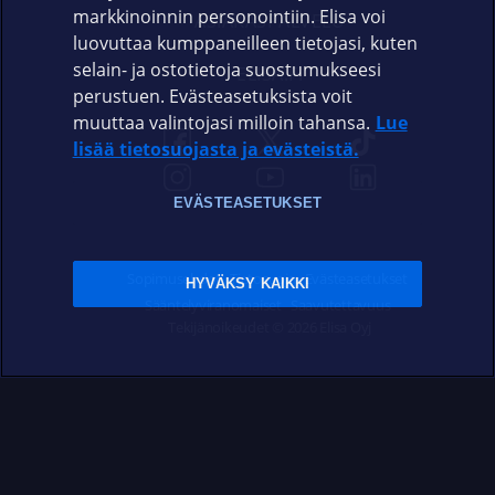
markkinoinnin personointiin. Elisa voi
ASIAKASPALVELU
luovuttaa kumppaneilleen tietojasi, kuten
selain- ja ostotietoja suostumukseesi
ELISA.FI
perustuen. Evästeasetuksista voit
muuttaa valintojasi milloin tahansa.
Lue
lisää tietosuojasta ja evästeistä.
EVÄSTEASETUKSET
Sopimusehdot
Tietosuoja
Evästeasetukset
HYVÄKSY KAIKKI
Sääntelyviranomaiset
Saavutettavuus
Tekijänoikeudet © 2026 Elisa Oyj