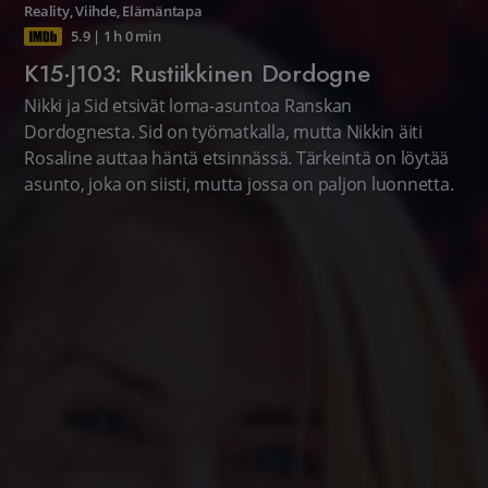
Reality
,
Viihde
,
Elämäntapa
5.9
|
1 h 0 min
K15·J103: Rustiikkinen Dordogne
Nikki ja Sid etsivät loma-asuntoa Ranskan
Dordognesta. Sid on työmatkalla, mutta Nikkin äiti
Rosaline auttaa häntä etsinnässä. Tärkeintä on löytää
asunto, joka on siisti, mutta jossa on paljon luonnetta.