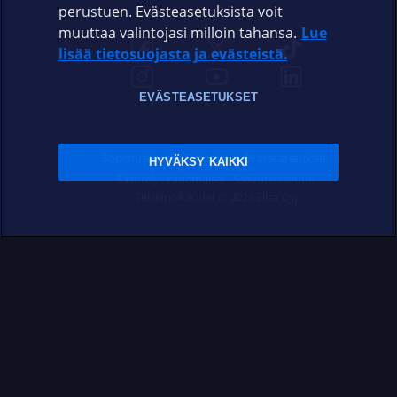
perustuen. Evästeasetuksista voit
muuttaa valintojasi milloin tahansa.
Lue
lisää tietosuojasta ja evästeistä.
EVÄSTEASETUKSET
Sopimusehdot
Tietosuoja
Evästeasetukset
HYVÄKSY KAIKKI
Sääntelyviranomaiset
Saavutettavuus
Tekijänoikeudet © 2026 Elisa Oyj