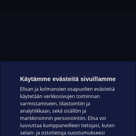
OHJEET JA VINKIT
Käytämme evästeitä sivuillamme
Elisan ja kolmansien osapuolien evästeitä
OMAYHTEISÖ
käytetään verkkosivujen toiminnan
varmistamiseen, tilastointiin ja
VIANSELVITYS
analytiikkaan, sekä sisällön ja
markkinoinnin personointiin. Elisa voi
ASIAKASPALVELU
luovuttaa kumppaneilleen tietojasi, kuten
selain- ja ostotietoja suostumukseesi
ELISA.FI