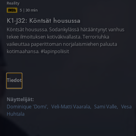
Reality
5
|
30 min
K1·J32: Köntsät housussa
Köntsät housussa. Sodankylässä hätääntynyt vanhus
tekee ilmoituksen kotiväkivallasta. Terroriuhka
vaikeuttaa paperittoman norjalaismiehen paluuta
kotimaahansa. #lapinpoliisit
Tiedot
Näyttelijät:
Dominique 'Domi'
,
Veli-Matti Vaarala
,
Sami Valle
,
Vesa
Huhtala