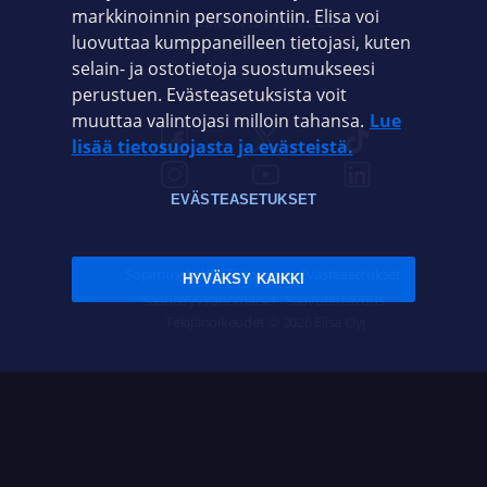
markkinoinnin personointiin. Elisa voi
ASIAKASPALVELU
luovuttaa kumppaneilleen tietojasi, kuten
selain- ja ostotietoja suostumukseesi
ELISA.FI
perustuen. Evästeasetuksista voit
muuttaa valintojasi milloin tahansa.
Lue
lisää tietosuojasta ja evästeistä.
EVÄSTEASETUKSET
Sopimusehdot
Tietosuoja
Evästeasetukset
HYVÄKSY KAIKKI
Sääntelyviranomaiset
Saavutettavuus
Tekijänoikeudet © 2026 Elisa Oyj