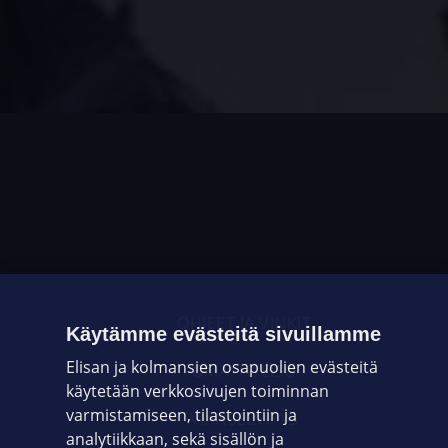
OHJEET JA VINKIT
Käytämme evästeitä sivuillamme
Elisan ja kolmansien osapuolien evästeitä
OMAYHTEISÖ
käytetään verkkosivujen toiminnan
varmistamiseen, tilastointiin ja
VIANSELVITYS
analytiikkaan, sekä sisällön ja