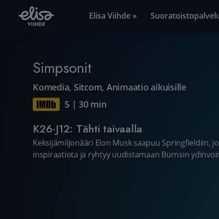
Elisa Viihde »
Suoratoistopalvel
Simpsonit
Komedia
,
Sitcom
,
Animaatio aikuisille
5
|
30 min
K26·J12: Tähti taivaalla
Keksijämiljonääri Elon Musk saapuu Springfieldiin, 
inspiraatiota ja ryhtyy uudistamaan Burnsin ydinvoi