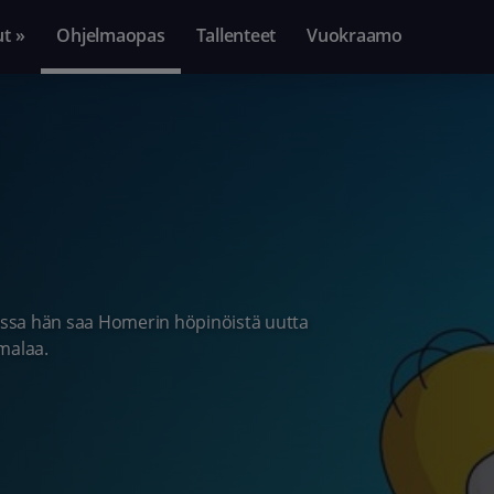
ut »
Ohjelmaopas
Tallenteet
Vuokraamo
jossa hän saa Homerin höpinöistä uutta
malaa.