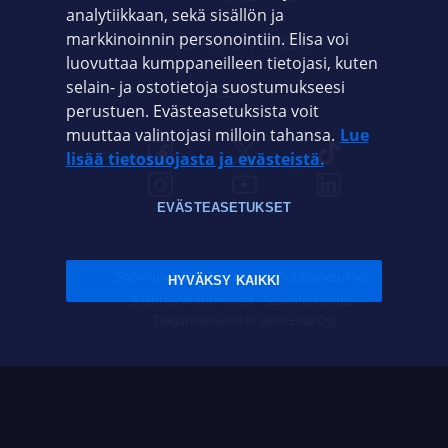
analytiikkaan, sekä sisällön ja
markkinoinnin personointiin. Elisa voi
ASIAKASPALVELU
luovuttaa kumppaneilleen tietojasi, kuten
selain- ja ostotietoja suostumukseesi
ELISA.FI
perustuen. Evästeasetuksista voit
muuttaa valintojasi milloin tahansa.
Lue
lisää tietosuojasta ja evästeistä.
EVÄSTEASETUKSET
Sopimusehdot
Tietosuoja
Evästeasetukset
HYVÄKSY KAIKKI
Sääntelyviranomaiset
Saavutettavuus
Tekijänoikeudet © 2026 Elisa Oyj