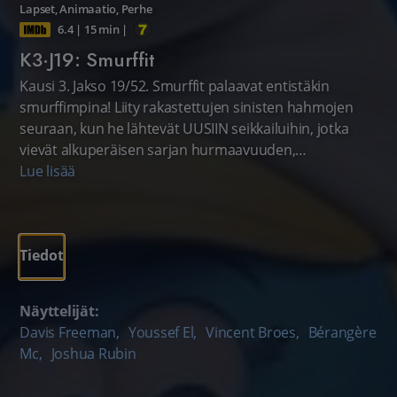
Lapset
,
Animaatio
,
Perhe
6.4
|
15 min
|
K3·J19: Smurffit
Kausi 3. Jakso 19/52. Smurffit palaavat entistäkin
smurffimpina! Liity rakastettujen sinisten hahmojen
seuraan, kun he lähtevät UUSIIN seikkailuihin, jotka
vievät alkuperäisen sarjan hurmaavuuden,
hullunkurisuuden ja huumorin aiempaakin
Lue lisää
pidemmälle. Smurffaten matkaan! Lastenohjelma.
Tiedot
Näyttelijät:
Davis Freeman
,
Youssef El
,
Vincent Broes
,
Bérangère
Mc
,
Joshua Rubin