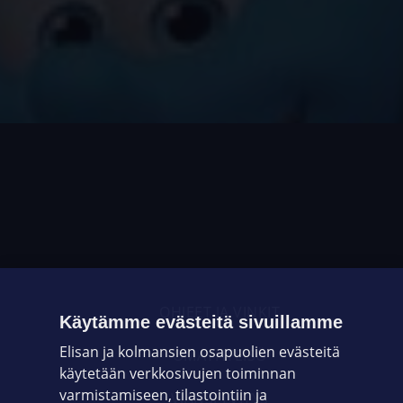
OHJEET JA VINKIT
Käytämme evästeitä sivuillamme
Elisan ja kolmansien osapuolien evästeitä
OMAYHTEISÖ
käytetään verkkosivujen toiminnan
varmistamiseen, tilastointiin ja
VIANSELVITYS