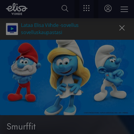
Lataa Elisa Viihde -sovellus
sovelluskaupastasi
Smurffit