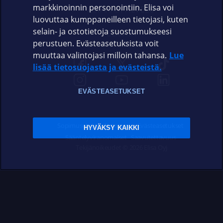
markkinoinnin personointiin. Elisa voi
ASIAKASPALVELU
luovuttaa kumppaneilleen tietojasi, kuten
selain- ja ostotietoja suostumukseesi
ELISA.FI
perustuen. Evästeasetuksista voit
muuttaa valintojasi milloin tahansa.
Lue
lisää tietosuojasta ja evästeistä.
EVÄSTEASETUKSET
Sopimusehdot
Tietosuoja
Evästeasetukset
HYVÄKSY KAIKKI
Sääntelyviranomaiset
Saavutettavuus
Tekijänoikeudet © 2026 Elisa Oyj