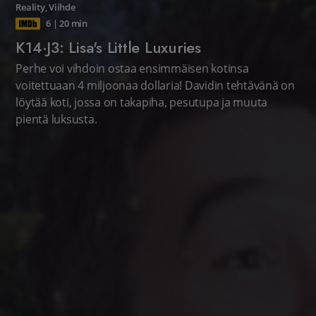
Reality
,
Viihde
6
|
20 min
K14·J3: Lisa's Little Luxuries
Perhe voi vihdoin ostaa ensimmäisen kotinsa
voitettuaan 4 miljoonaa dollaria! Davidin tehtävänä on
löytää koti, jossa on takapiha, pesutupa ja muuta
pientä luksusta.