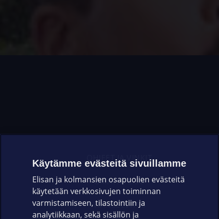
OHJEET JA VINKIT
Käytämme evästeitä sivuillamme
Elisan ja kolmansien osapuolien evästeitä
OMAYHTEISÖ
käytetään verkkosivujen toiminnan
varmistamiseen, tilastointiin ja
VIANSELVITYS
analytiikkaan, sekä sisällön ja