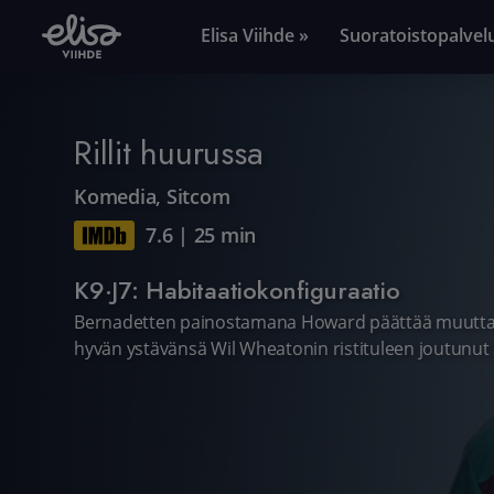
Elisa Viihde »
Suoratoistopalvel
Rillit huurussa
Komedia
,
Sitcom
7.6
|
25 min
K9·J7: Habitaatiokonfiguraatio
Bernadetten painostamana Howard päättää muuttaa 
hyvän ystävänsä Wil Wheatonin ristituleen joutunut