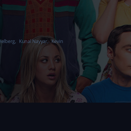
Helberg
,
Kunal Nayyar
,
Kevin