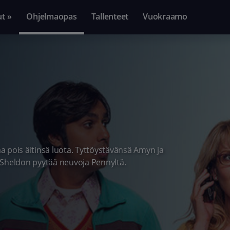
ut »
Ohjelmaopas
Tallenteet
Vuokraamo
pois äitinsä luota. Tyttöystävänsä Amyn ja
 Sheldon pyytää neuvoja Pennyltä.