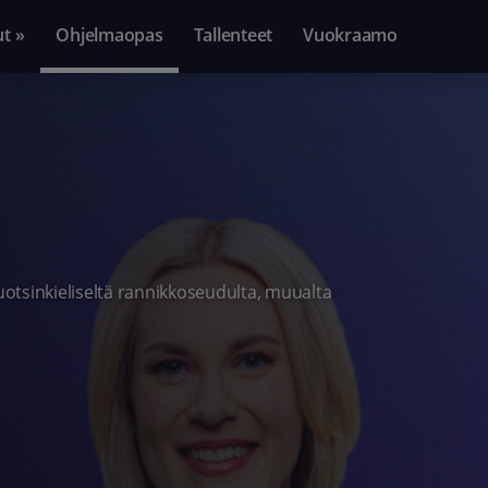
ut »
Ohjelmaopas
Tallenteet
Vuokraamo
ruotsinkieliseltä rannikkoseudulta, muualta