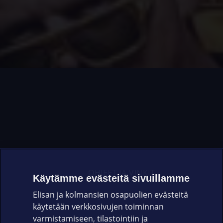
OHJEET JA VINKIT
Käytämme evästeitä sivuillamme
Elisan ja kolmansien osapuolien evästeitä
OMAYHTEISÖ
käytetään verkkosivujen toiminnan
varmistamiseen, tilastointiin ja
VIANSELVITYS