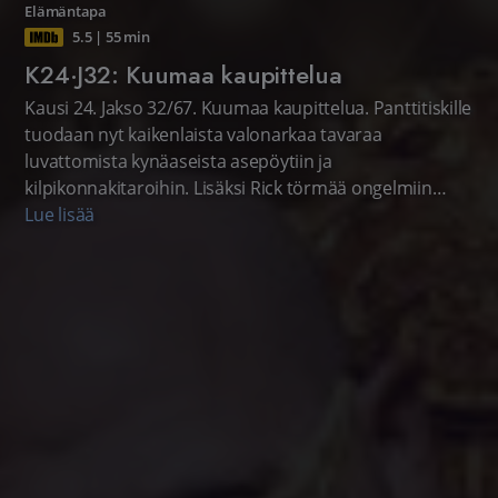
Elämäntapa
5.5
|
55 min
K24·J32: Kuumaa kaupittelua
Kausi 24. Jakso 32/67. Kuumaa kaupittelua. Panttitiskille
tuodaan nyt kaikenlaista valonarkaa tavaraa
luvattomista kynäaseista asepöytiin ja
kilpikonnakitaroihin. Lisäksi Rick törmää ongelmiin
ostettuaan muinaiskolikon, joka saattaakin olla
Lue lisää
varastettu. Amerikkalainen realitysarja.