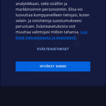
analytiikkaan, sekä sisällön ja
markkinoinnin personointiin. Elisa voi
ASIAKASPALVELU
luovuttaa kumppaneilleen tietojasi, kuten
selain- ja ostotietoja suostumukseesi
ELISA.FI
perustuen. Evästeasetuksista voit
muuttaa valintojasi milloin tahansa.
Lue
lisää tietosuojasta ja evästeistä.
EVÄSTEASETUKSET
Sopimusehdot
Tietosuoja
Evästeasetukset
HYVÄKSY KAIKKI
Sääntelyviranomaiset
Saavutettavuus
Tekijänoikeudet © 2026 Elisa Oyj