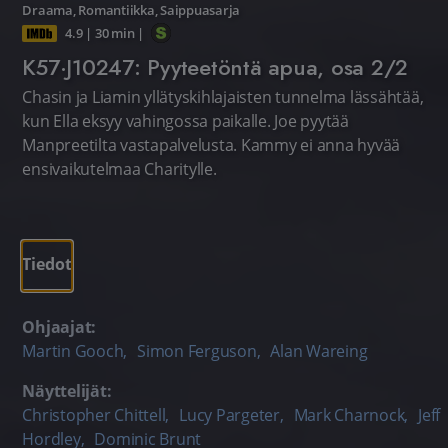
Draama
,
Romantiikka
,
Saippuasarja
4.9
|
30 min
|
K57·J10247: Pyyteetöntä apua, osa 2/2
Chasin ja Liamin yllätyskihlajaisten tunnelma lässähtää,
kun Ella eksyy vahingossa paikalle. Joe pyytää
Manpreetilta vastapalvelusta. Kammy ei anna hyvää
ensivaikutelmaa Charitylle.
Tiedot
Ohjaajat:
Martin Gooch
,
Simon Ferguson
,
Alan Wareing
Näyttelijät:
Christopher Chittell
,
Lucy Pargeter
,
Mark Charnock
,
Jeff
Hordley
,
Dominic Brunt