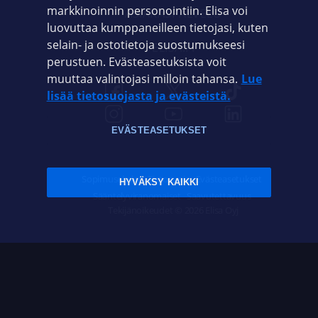
markkinoinnin personointiin. Elisa voi
ASIAKASPALVELU
luovuttaa kumppaneilleen tietojasi, kuten
selain- ja ostotietoja suostumukseesi
ELISA.FI
perustuen. Evästeasetuksista voit
muuttaa valintojasi milloin tahansa.
Lue
lisää tietosuojasta ja evästeistä.
EVÄSTEASETUKSET
Sopimusehdot
Tietosuoja
Evästeasetukset
HYVÄKSY KAIKKI
Sääntelyviranomaiset
Saavutettavuus
Tekijänoikeudet © 2026 Elisa Oyj