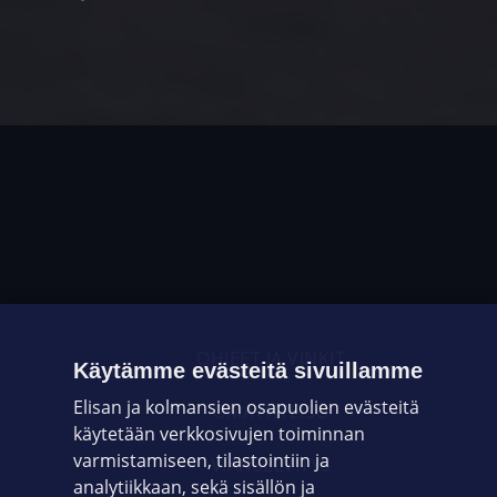
OHJEET JA VINKIT
Käytämme evästeitä sivuillamme
Elisan ja kolmansien osapuolien evästeitä
OMAYHTEISÖ
käytetään verkkosivujen toiminnan
varmistamiseen, tilastointiin ja
VIANSELVITYS
analytiikkaan, sekä sisällön ja