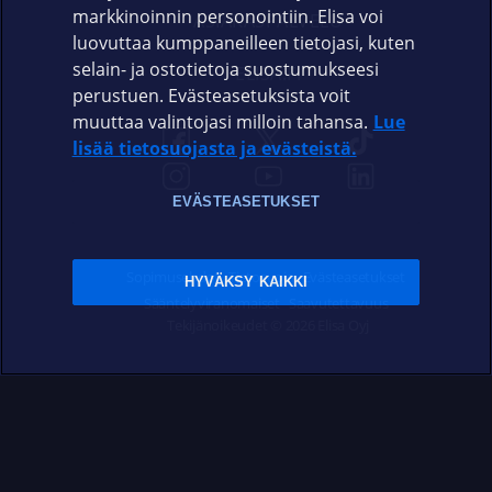
markkinoinnin personointiin. Elisa voi
ASIAKASPALVELU
luovuttaa kumppaneilleen tietojasi, kuten
selain- ja ostotietoja suostumukseesi
ELISA.FI
perustuen. Evästeasetuksista voit
muuttaa valintojasi milloin tahansa.
Lue
lisää tietosuojasta ja evästeistä.
EVÄSTEASETUKSET
Sopimusehdot
Tietosuoja
Evästeasetukset
HYVÄKSY KAIKKI
Sääntelyviranomaiset
Saavutettavuus
Tekijänoikeudet © 2026 Elisa Oyj