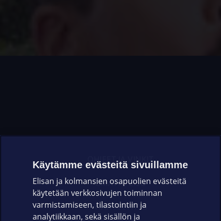
OHJEET JA VINKIT
Käytämme evästeitä sivuillamme
Elisan ja kolmansien osapuolien evästeitä
OMAYHTEISÖ
käytetään verkkosivujen toiminnan
varmistamiseen, tilastointiin ja
VIANSELVITYS
analytiikkaan, sekä sisällön ja