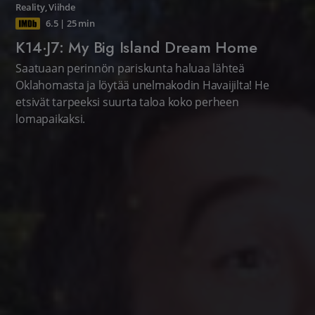
Reality
,
Viihde
6.5
|
25 min
K14·J7: My Big Island Dream Home
Saatuaan perinnön pariskunta haluaa lähteä
Oklahomasta ja löytää unelmakodin Havaijilta! He
etsivät tarpeeksi suurta taloa koko perheen
lomapaikaksi.