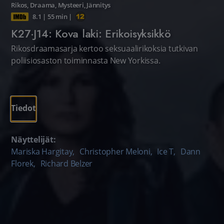
Rikos
,
Draama
,
Mysteeri
,
Jännitys
8.1
|
55 min
|
K27·J14: Kova laki: Erikoisyksikkö
Rikosdraamasarja kertoo seksuaalirikoksia tutkivan
poliisiosaston toiminnasta New Yorkissa.
Tiedot
Näyttelijät:
Mariska Hargitay
,
Christopher Meloni
,
Ice T
,
Dann
Florek
,
Richard Belzer