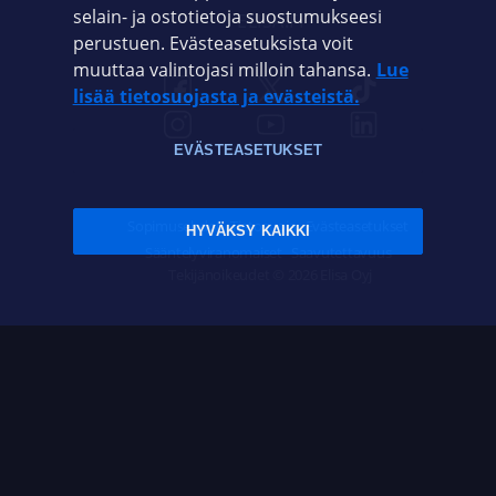
selain- ja ostotietoja suostumukseesi
ELISA.FI
perustuen. Evästeasetuksista voit
muuttaa valintojasi milloin tahansa.
Lue
lisää tietosuojasta ja evästeistä.
EVÄSTEASETUKSET
Sopimusehdot
Tietosuoja
Evästeasetukset
HYVÄKSY KAIKKI
Sääntelyviranomaiset
Saavutettavuus
Tekijänoikeudet © 2026 Elisa Oyj