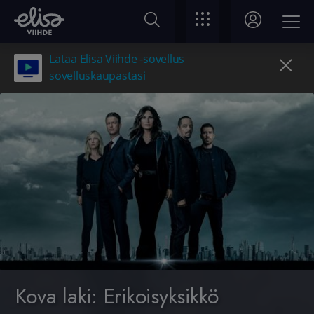
Lataa Elisa Viihde -sovellus
sovelluskaupastasi
Kova laki: Erikoisyksikkö