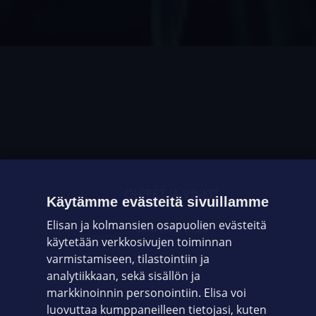
OHJEET JA VINKIT
Käytämme evästeitä sivuillamme
Elisan ja kolmansien osapuolien evästeitä
OMAYHTEISÖ
käytetään verkkosivujen toiminnan
varmistamiseen, tilastointiin ja
VIANSELVITYS
analytiikkaan, sekä sisällön ja
markkinoinnin personointiin. Elisa voi
ASIAKASPALVELU
luovuttaa kumppaneilleen tietojasi, kuten