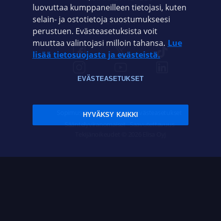
luovuttaa kumppaneilleen tietojasi, kuten
selain- ja ostotietoja suostumukseesi
ELISA.FI
perustuen. Evästeasetuksista voit
muuttaa valintojasi milloin tahansa.
Lue
lisää tietosuojasta ja evästeistä.
EVÄSTEASETUKSET
Sopimusehdot
Tietosuoja
Evästeasetukset
HYVÄKSY KAIKKI
Sääntelyviranomaiset
Saavutettavuus
Tekijänoikeudet © 2026 Elisa Oyj