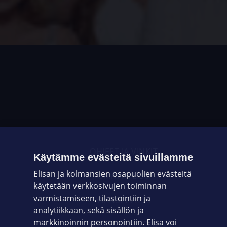
OHJEET JA VINKIT
Käytämme evästeitä sivuillamme
Elisan ja kolmansien osapuolien evästeitä
OMAYHTEISÖ
käytetään verkkosivujen toiminnan
varmistamiseen, tilastointiin ja
VIANSELVITYS
analytiikkaan, sekä sisällön ja
markkinoinnin personointiin. Elisa voi
ASIAKASPALVELU