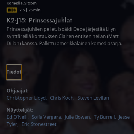
Komedia
,
Sitcom
7.5
|
25 min
K2·J15: Prinsessajuhlat
Prinsessajuhlien pellet. Isoäidi Dede järjestää Lilyn
synttäreillä kohtauksen Clairen entisen heilan (Matt
Dillon) kanssa. Palkittu amerikkalainen komediasarja.
Tiedot
Ohjaajat:
Christopher Lloyd
,
Chris Koch
,
Steven Levitan
Näyttelijät:
Ed O'Neill
,
Sofía Vergara
,
Julie Bowen
,
Ty Burrell
,
Jesse
Tyler
,
Eric Stonestreet