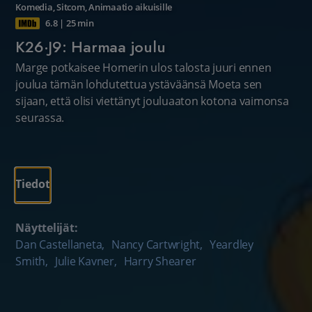
Komedia
,
Sitcom
,
Animaatio aikuisille
6.8
|
25 min
K26·J9: Harmaa joulu
Marge potkaisee Homerin ulos talosta juuri ennen
joulua tämän lohdutettua ystäväänsä Moeta sen
sijaan, että olisi viettänyt jouluaaton kotona vaimonsa
seurassa.
Tiedot
Näyttelijät:
Dan Castellaneta
,
Nancy Cartwright
,
Yeardley
Smith
,
Julie Kavner
,
Harry Shearer