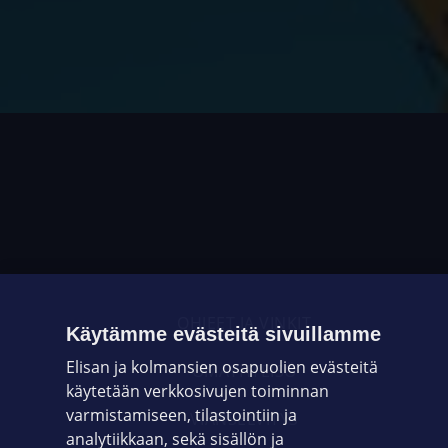
OHJEET JA VINKIT
Käytämme evästeitä sivuillamme
Elisan ja kolmansien osapuolien evästeitä
OMAYHTEISÖ
käytetään verkkosivujen toiminnan
varmistamiseen, tilastointiin ja
VIANSELVITYS
analytiikkaan, sekä sisällön ja