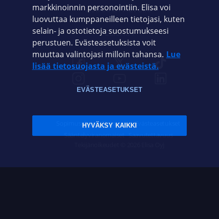
markkinoinnin personointiin. Elisa voi
ASIAKASPALVELU
luovuttaa kumppaneilleen tietojasi, kuten
selain- ja ostotietoja suostumukseesi
ELISA.FI
perustuen. Evästeasetuksista voit
muuttaa valintojasi milloin tahansa.
Lue
lisää tietosuojasta ja evästeistä.
EVÄSTEASETUKSET
Sopimusehdot
Tietosuoja
Evästeasetukset
HYVÄKSY KAIKKI
Sääntelyviranomaiset
Saavutettavuus
Tekijänoikeudet © 2026 Elisa Oyj