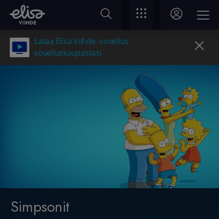
Lataa Elisa Viihde -sovellus
sovelluskaupastasi
Simpsonit