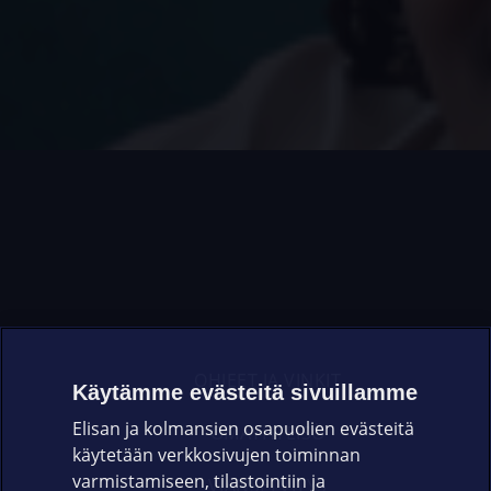
OHJEET JA VINKIT
Käytämme evästeitä sivuillamme
Elisan ja kolmansien osapuolien evästeitä
OMAYHTEISÖ
käytetään verkkosivujen toiminnan
varmistamiseen, tilastointiin ja
VIANSELVITYS