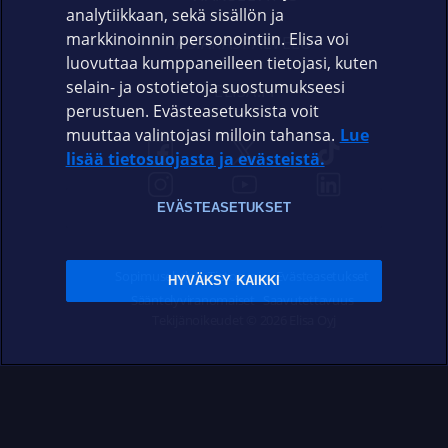
analytiikkaan, sekä sisällön ja
markkinoinnin personointiin. Elisa voi
ASIAKASPALVELU
luovuttaa kumppaneilleen tietojasi, kuten
selain- ja ostotietoja suostumukseesi
ELISA.FI
perustuen. Evästeasetuksista voit
muuttaa valintojasi milloin tahansa.
Lue
lisää tietosuojasta ja evästeistä.
EVÄSTEASETUKSET
Sopimusehdot
Tietosuoja
Evästeasetukset
HYVÄKSY KAIKKI
Sääntelyviranomaiset
Saavutettavuus
Tekijänoikeudet © 2026 Elisa Oyj