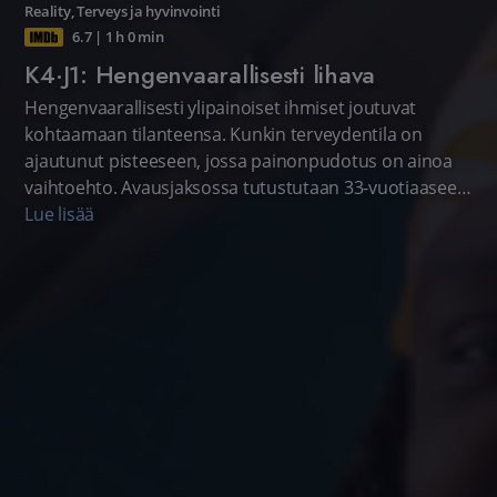
Reality
,
Terveys ja hyvinvointi
6.7
|
1 h 0 min
K4·J1: Hengenvaarallisesti lihava
Hengenvaarallisesti ylipainoiset ihmiset joutuvat
kohtaamaan tilanteensa. Kunkin terveydentila on
ajautunut pisteeseen, jossa painonpudotus on ainoa
vaihtoehto. Avausjaksossa tutustutaan 33-vuotiaaseen
ylipainoiseen Nikkiin, joka elää isänsä, äitinsä ja CP-
Lue lisää
oireyhtymäisen veljensä kanssa. Nikki kokee elämänsä
huomattavasti rajoittuneemmaksi kuin veljensä.