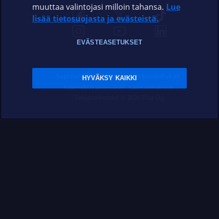
muuttaa valintojasi milloin tahansa.
Lue
lisää tietosuojasta ja evästeistä.
EVÄSTEASETUKSET
Sopimusehdot
Tietosuoja
Evästeasetukset
HYVÄKSY KAIKKI
Sääntelyviranomaiset
Saavutettavuus
Tekijänoikeudet © 2026 Elisa Oyj