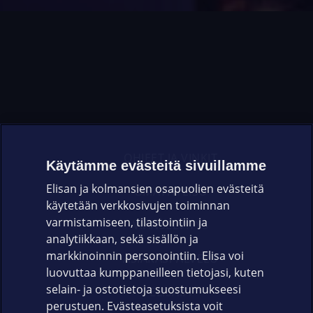
OHJEET JA VINKIT
Käytämme evästeitä sivuillamme
Elisan ja kolmansien osapuolien evästeitä
OMAYHTEISÖ
käytetään verkkosivujen toiminnan
varmistamiseen, tilastointiin ja
VIANSELVITYS
analytiikkaan, sekä sisällön ja
markkinoinnin personointiin. Elisa voi
ASIAKASPALVELU
luovuttaa kumppaneilleen tietojasi, kuten
selain- ja ostotietoja suostumukseesi
ELISA.FI
perustuen. Evästeasetuksista voit