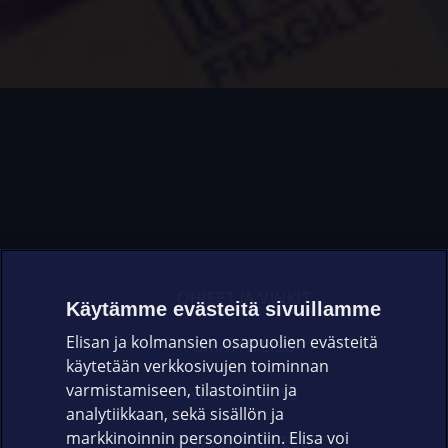
OHJEET JA VINKIT
Käytämme evästeitä sivuillamme
Elisan ja kolmansien osapuolien evästeitä
OMAYHTEISÖ
käytetään verkkosivujen toiminnan
varmistamiseen, tilastointiin ja
VIANSELVITYS
analytiikkaan, sekä sisällön ja
markkinoinnin personointiin. Elisa voi
ASIAKASPALVELU