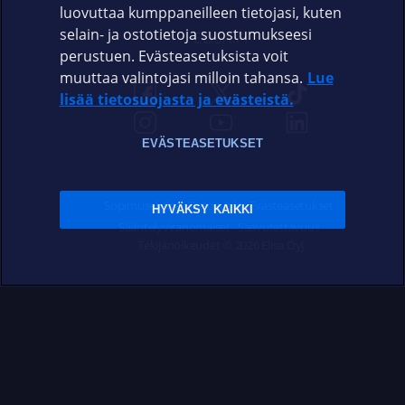
luovuttaa kumppaneilleen tietojasi, kuten
selain- ja ostotietoja suostumukseesi
ELISA.FI
perustuen. Evästeasetuksista voit
muuttaa valintojasi milloin tahansa.
Lue
lisää tietosuojasta ja evästeistä.
EVÄSTEASETUKSET
Sopimusehdot
Tietosuoja
Evästeasetukset
HYVÄKSY KAIKKI
Sääntelyviranomaiset
Saavutettavuus
Tekijänoikeudet © 2026 Elisa Oyj