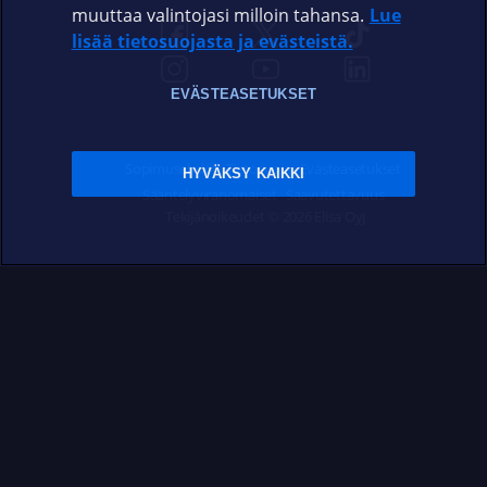
muuttaa valintojasi milloin tahansa.
Lue
lisää tietosuojasta ja evästeistä.
EVÄSTEASETUKSET
Sopimusehdot
Tietosuoja
Evästeasetukset
HYVÄKSY KAIKKI
Sääntelyviranomaiset
Saavutettavuus
Tekijänoikeudet © 2026 Elisa Oyj