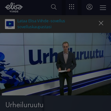
Lataa Elisa Viihde -sovellus
sovelluskaupastasi
Urheiluruutu