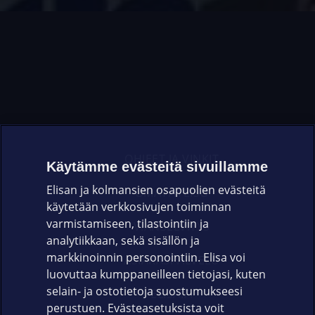
OHJEET JA VINKIT
Käytämme evästeitä sivuillamme
Elisan ja kolmansien osapuolien evästeitä
OMAYHTEISÖ
käytetään verkkosivujen toiminnan
varmistamiseen, tilastointiin ja
VIANSELVITYS
analytiikkaan, sekä sisällön ja
markkinoinnin personointiin. Elisa voi
ASIAKASPALVELU
luovuttaa kumppaneilleen tietojasi, kuten
selain- ja ostotietoja suostumukseesi
ELISA.FI
perustuen. Evästeasetuksista voit