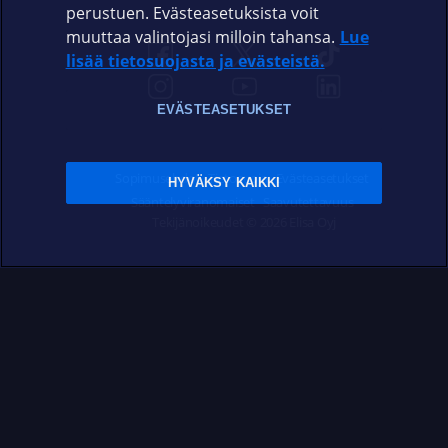
perustuen. Evästeasetuksista voit
muuttaa valintojasi milloin tahansa.
Lue
lisää tietosuojasta ja evästeistä.
EVÄSTEASETUKSET
Sopimusehdot
Tietosuoja
Evästeasetukset
HYVÄKSY KAIKKI
Sääntelyviranomaiset
Saavutettavuus
Tekijänoikeudet © 2026 Elisa Oyj