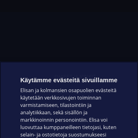
OHJEET JA VINKIT
Käytämme evästeitä sivuillamme
Elisan ja kolmansien osapuolien evästeitä
OMAYHTEISÖ
käytetään verkkosivujen toiminnan
varmistamiseen, tilastointiin ja
VIANSELVITYS
analytiikkaan, sekä sisällön ja
markkinoinnin personointiin. Elisa voi
ASIAKASPALVELU
luovuttaa kumppaneilleen tietojasi, kuten
selain- ja ostotietoja suostumukseesi
ELISA.FI