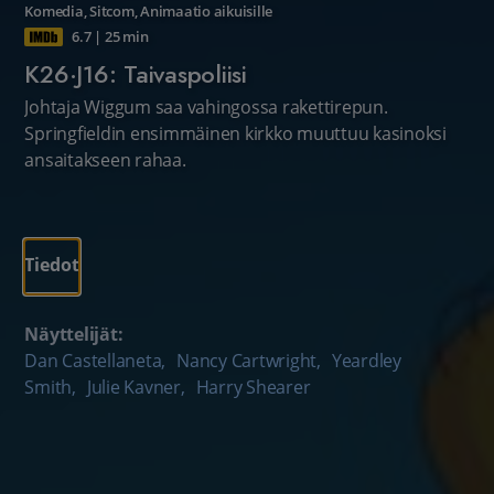
Komedia
,
Sitcom
,
Animaatio aikuisille
6.7
|
25 min
K26·J16: Taivaspoliisi
Johtaja Wiggum saa vahingossa rakettirepun.
Springfieldin ensimmäinen kirkko muuttuu kasinoksi
ansaitakseen rahaa.
Tiedot
Näyttelijät:
Dan Castellaneta
,
Nancy Cartwright
,
Yeardley
Smith
,
Julie Kavner
,
Harry Shearer