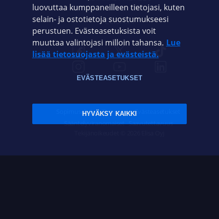
luovuttaa kumppaneilleen tietojasi, kuten
selain- ja ostotietoja suostumukseesi
ELISA.FI
perustuen. Evästeasetuksista voit
muuttaa valintojasi milloin tahansa.
Lue
lisää tietosuojasta ja evästeistä.
EVÄSTEASETUKSET
Sopimusehdot
Tietosuoja
Evästeasetukset
HYVÄKSY KAIKKI
Sääntelyviranomaiset
Saavutettavuus
Tekijänoikeudet © 2026 Elisa Oyj