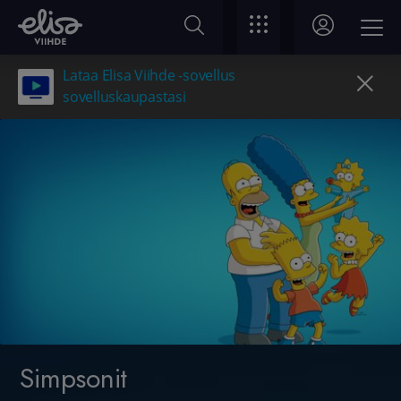
Lataa Elisa Viihde -sovellus
sovelluskaupastasi
Simpsonit