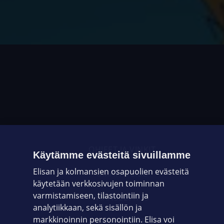
OHJEET JA VINKIT
Käytämme evästeitä sivuillamme
Elisan ja kolmansien osapuolien evästeitä
OMAYHTEISÖ
käytetään verkkosivujen toiminnan
varmistamiseen, tilastointiin ja
VIANSELVITYS
analytiikkaan, sekä sisällön ja
markkinoinnin personointiin. Elisa voi
ASIAKASPALVELU