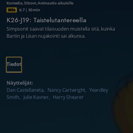
Komedia
,
Sitcom
,
Animaatio aikuisille
6.7
|
30 min
K26·J19: Taistelutantereella
Simpsonit saavat tilaisuuden muistella sitä, kuinka
Bartin ja Lisan nujakointi sai alkunsa.
Tiedot
Näyttelijät:
Dan Castellaneta
,
Nancy Cartwright
,
Yeardley
Smith
,
Julie Kavner
,
Harry Shearer