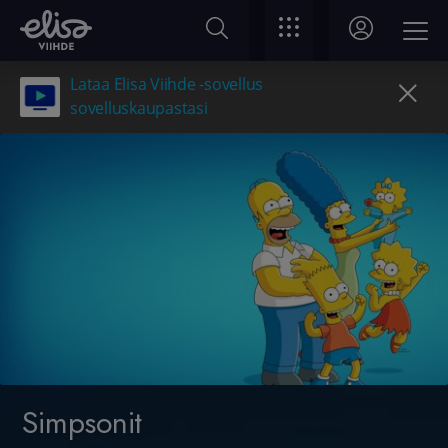
Lataa Elisa Viihde -sovellus
sovelluskaupastasi
Simpsonit