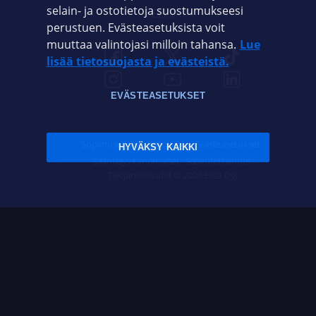
selain- ja ostotietoja suostumukseesi
ELISA.FI
perustuen. Evästeasetuksista voit
muuttaa valintojasi milloin tahansa.
Lue
lisää tietosuojasta ja evästeistä.
EVÄSTEASETUKSET
Sopimusehdot
Tietosuoja
Evästeasetukset
HYVÄKSY KAIKKI
Sääntelyviranomaiset
Saavutettavuus
Tekijänoikeudet © 2026 Elisa Oyj