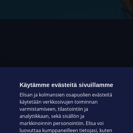
OHJEET JA VINKIT
Käytämme evästeitä sivuillamme
Elisan ja kolmansien osapuolien evästeitä
OMAYHTEISÖ
käytetään verkkosivujen toiminnan
varmistamiseen, tilastointiin ja
VIANSELVITYS
analytiikkaan, sekä sisällön ja
markkinoinnin personointiin. Elisa voi
ASIAKASPALVELU
luovuttaa kumppaneilleen tietojasi, kuten