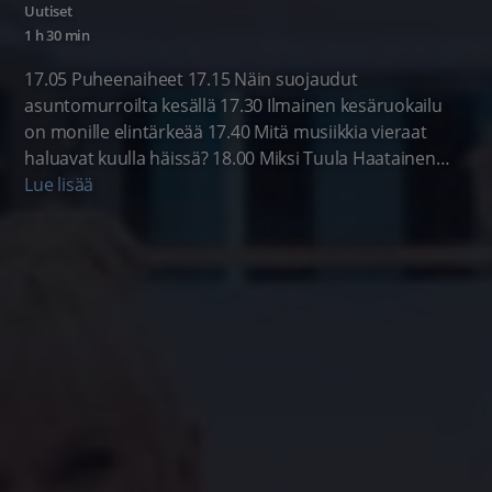
Uutiset
1 h 30 min
17.05 Puheenaiheet 17.15 Näin suojaudut
asuntomurroilta kesällä 17.30 Ilmainen kesäruokailu
on monille elintärkeää 17.40 Mitä musiikkia vieraat
haluavat kuulla häissä? 18.00 Miksi Tuula Haatainen
kyllästyi politiikkaan?
Lue lisää