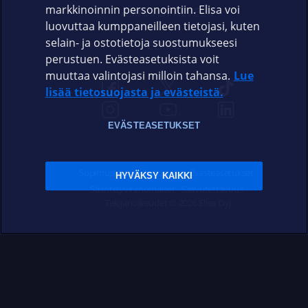
markkinoinnin personointiin. Elisa voi
ASIAKASPALVELU
luovuttaa kumppaneilleen tietojasi, kuten
selain- ja ostotietoja suostumukseesi
ELISA.FI
perustuen. Evästeasetuksista voit
muuttaa valintojasi milloin tahansa.
Lue
lisää tietosuojasta ja evästeistä.
EVÄSTEASETUKSET
Sopimusehdot
Tietosuoja
Evästeasetukset
HYVÄKSY KAIKKI
Sääntelyviranomaiset
Saavutettavuus
Tekijänoikeudet © 2026 Elisa Oyj