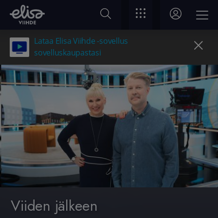
Lataa Elisa Viihde -sovellus
sovelluskaupastasi
Viiden jälkeen