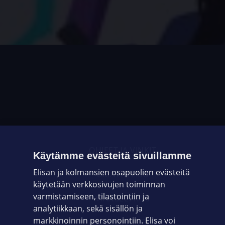
OHJEET JA VINKIT
Käytämme evästeitä sivuillamme
Elisan ja kolmansien osapuolien evästeitä
OMAYHTEISÖ
käytetään verkkosivujen toiminnan
varmistamiseen, tilastointiin ja
VIANSELVITYS
analytiikkaan, sekä sisällön ja
markkinoinnin personointiin. Elisa voi
ASIAKASPALVELU