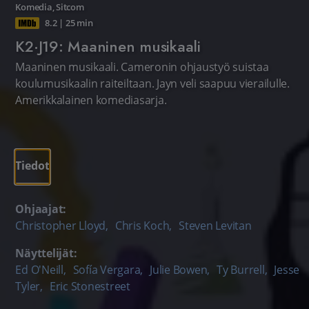
Komedia
,
Sitcom
8.2
|
25 min
K2·J19: Maaninen musikaali
Maaninen musikaali. Cameronin ohjaustyö suistaa
koulumusikaalin raiteiltaan. Jayn veli saapuu vierailulle.
Amerikkalainen komediasarja.
Tiedot
Ohjaajat:
Christopher Lloyd
,
Chris Koch
,
Steven Levitan
Näyttelijät:
Ed O'Neill
,
Sofía Vergara
,
Julie Bowen
,
Ty Burrell
,
Jesse
Tyler
,
Eric Stonestreet