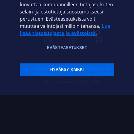
luovuttaa kumppaneilleen tietojasi, kuten
selain- ja ostotietoja suostumukseesi
ELISA.FI
perustuen. Evästeasetuksista voit
muuttaa valintojasi milloin tahansa.
Lue
lisää tietosuojasta ja evästeistä.
EVÄSTEASETUKSET
Sopimusehdot
Tietosuoja
Evästeasetukset
HYVÄKSY KAIKKI
Sääntelyviranomaiset
Saavutettavuus
Tekijänoikeudet © 2026 Elisa Oyj