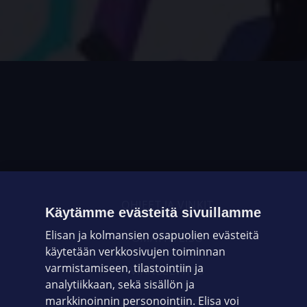
OHJEET JA VINKIT
Käytämme evästeitä sivuillamme
Elisan ja kolmansien osapuolien evästeitä
OMAYHTEISÖ
käytetään verkkosivujen toiminnan
varmistamiseen, tilastointiin ja
VIANSELVITYS
analytiikkaan, sekä sisällön ja
markkinoinnin personointiin. Elisa voi
ASIAKASPALVELU