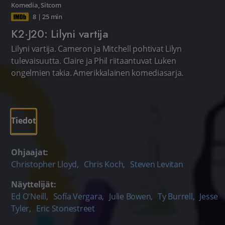
Komedia
,
Sitcom
8
|
25 min
K2·J20: Lilyni vartija
Lilyni vartija. Cameron ja Mitchell pohtivat Lilyn
tulevaisuutta. Claire ja Phil riitaantuvat Luken
ongelmien takia. Amerikkalainen komediasarja.
Tiedot
Ohjaajat:
Christopher Lloyd
,
Chris Koch
,
Steven Levitan
Näyttelijät:
Ed O'Neill
,
Sofía Vergara
,
Julie Bowen
,
Ty Burrell
,
Jesse
Tyler
,
Eric Stonestreet