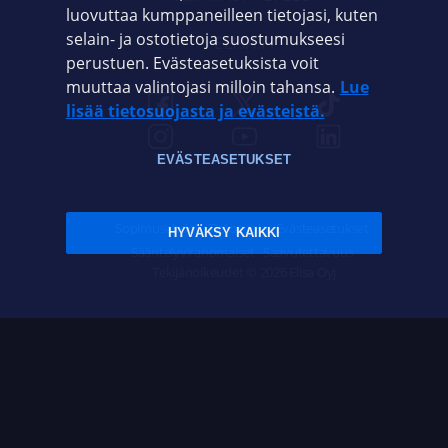
luovuttaa kumppaneilleen tietojasi, kuten
selain- ja ostotietoja suostumukseesi
ELISA.FI
perustuen. Evästeasetuksista voit
muuttaa valintojasi milloin tahansa.
Lue
lisää tietosuojasta ja evästeistä.
EVÄSTEASETUKSET
Sopimusehdot
Tietosuoja
Evästeasetukset
HYVÄKSY KAIKKI
Sääntelyviranomaiset
Saavutettavuus
Tekijänoikeudet © 2026 Elisa Oyj