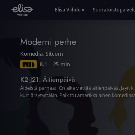
Elisa Viihde »
Suoratoistopalvel
Moderni perhe
Komedia
,
Sitcom
8.1
|
25 min
K2·J21: Äitienpäivä
Äideistä parhaat. On aika viettää äitienpäivää. Jayn kl
kuin ärsytystäkin. Palkittu amerikkalainen komediasa