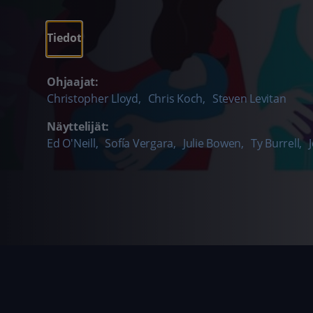
Tiedot
Ohjaajat:
Christopher Lloyd
,
Chris Koch
,
Steven Levitan
Näyttelijät:
Ed O'Neill
,
Sofía Vergara
,
Julie Bowen
,
Ty Burrell
,