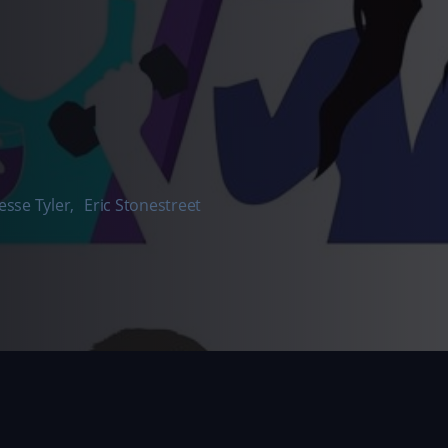
Jesse Tyler
,
Eric Stonestreet