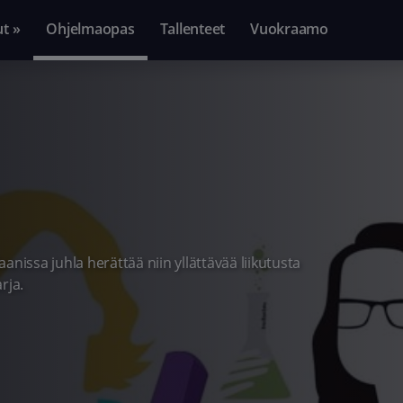
ut »
Ohjelmaopas
Tallenteet
Vuokraamo
aanissa juhla herättää niin yllättävää liikutusta
rja.