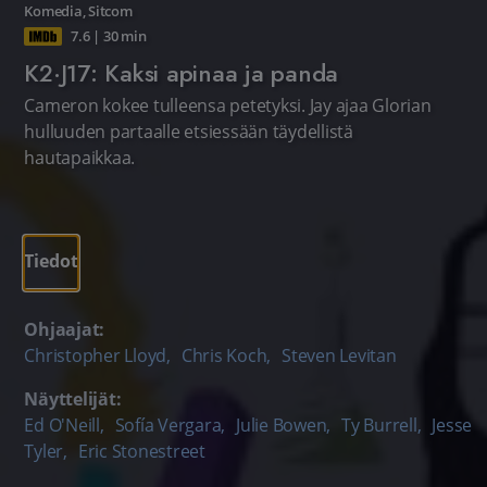
Komedia
,
Sitcom
7.6
|
30 min
K2·J17: Kaksi apinaa ja panda
Cameron kokee tulleensa petetyksi. Jay ajaa Glorian
hulluuden partaalle etsiessään täydellistä
hautapaikkaa.
Tiedot
Ohjaajat:
Christopher Lloyd
,
Chris Koch
,
Steven Levitan
Näyttelijät:
Ed O'Neill
,
Sofía Vergara
,
Julie Bowen
,
Ty Burrell
,
Jesse
Tyler
,
Eric Stonestreet