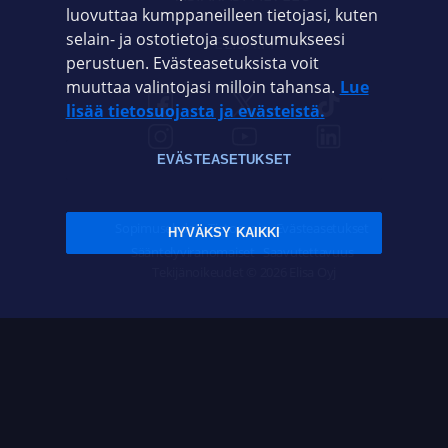
luovuttaa kumppaneilleen tietojasi, kuten
selain- ja ostotietoja suostumukseesi
ELISA.FI
perustuen. Evästeasetuksista voit
muuttaa valintojasi milloin tahansa.
Lue
lisää tietosuojasta ja evästeistä.
EVÄSTEASETUKSET
Sopimusehdot
Tietosuoja
Evästeasetukset
HYVÄKSY KAIKKI
Sääntelyviranomaiset
Saavutettavuus
Tekijänoikeudet © 2026 Elisa Oyj