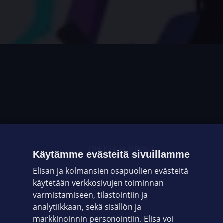
OHJEET JA VINKIT
Käytämme evästeitä sivuillamme
Elisan ja kolmansien osapuolien evästeitä
OMAYHTEISÖ
käytetään verkkosivujen toiminnan
varmistamiseen, tilastointiin ja
VIANSELVITYS
analytiikkaan, sekä sisällön ja
markkinoinnin personointiin. Elisa voi
ASIAKASPALVELU