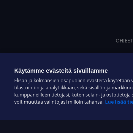
OHJEET
Käytämme evästeitä sivuillamme
Elisan ja kolmansien osapuolien evästeitä käytetään
tilastointiin ja analytiikkaan, sekä sisällön ja markkin
kumppaneilleen tietojasi, kuten selain- ja ostotieto
voit muuttaa valintojasi milloin tahansa.
Lue lisää ti