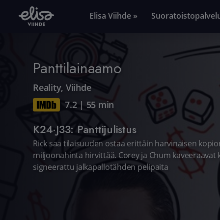
Elisa Viihde »
Suoratoistopalvel
Panttilainaamo
Reality
,
Viihde
7.2
|
55 min
K24·J33: Panttijulistus
Rick saa tilaisuuden ostaa erittäin harvinaisen kopio
miljoonahinta hirvittää. Corey ja Chum kaveeraavat kas
signeerattu jalkapallotähden pelipaita