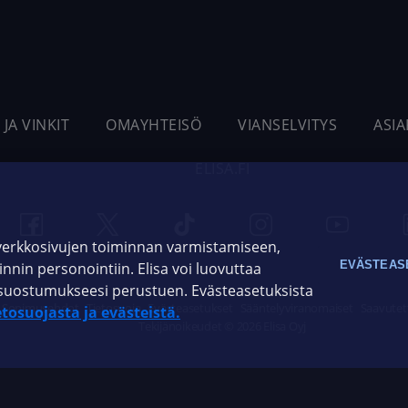
 JA VINKIT
OMAYHTEISÖ
VIANSELVITYS
ASI
ELISA.FI
 verkkosivujen toiminnan varmistamiseen,
EVÄSTEAS
oinnin personointiin. Elisa voi luovuttaa
ja suostumukseesi perustuen. Evästeasetuksista
Sopimusehdot
Tietosuoja
Evästeasetukset
Sääntelyviranomaiset
Saavutet
etosuojasta ja evästeistä.
Tekijänoikeudet © 2026 Elisa Oyj