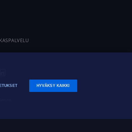
AKASPALVELU
ETUKSET
HYVÄKSY KAIKKI
tavuus