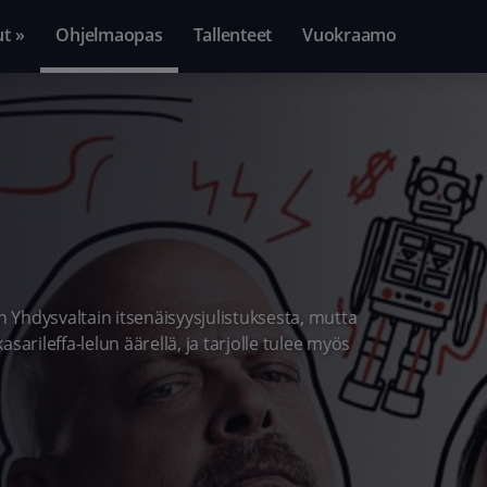
ut »
Ohjelmaopas
Tallenteet
Vuokraamo
n Yhdysvaltain itsenäisyysjulistuksesta, mutta
arileffa-lelun äärellä, ja tarjolle tulee myös