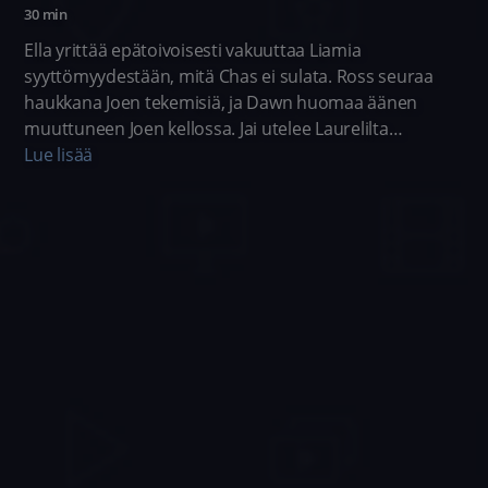
30 min
Ella yrittää epätoivoisesti vakuuttaa Liamia
syyttömyydestään, mitä Chas ei sulata. Ross seuraa
haukkana Joen tekemisiä, ja Dawn huomaa äänen
muuttuneen Joen kellossa. Jai utelee Laurelilta
lisätietoja Anthonyn tapauksesta.
Lue lisää