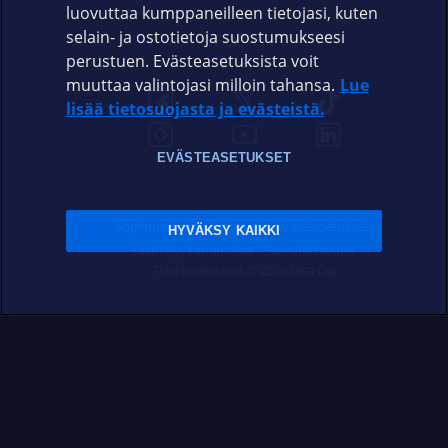
luovuttaa kumppaneilleen tietojasi, kuten
selain- ja ostotietoja suostumukseesi
ELISA.FI
perustuen. Evästeasetuksista voit
muuttaa valintojasi milloin tahansa.
Lue
lisää tietosuojasta ja evästeistä.
EVÄSTEASETUKSET
Sopimusehdot
Tietosuoja
Evästeasetukset
HYVÄKSY KAIKKI
Sääntelyviranomaiset
Saavutettavuus
Tekijänoikeudet © 2026 Elisa Oyj