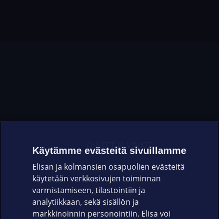
OHJEET JA VINKIT
Käytämme evästeitä sivuillamme
Elisan ja kolmansien osapuolien evästeitä
OMAYHTEISÖ
käytetään verkkosivujen toiminnan
varmistamiseen, tilastointiin ja
VIANSELVITYS
analytiikkaan, sekä sisällön ja
markkinoinnin personointiin. Elisa voi
ASIAKASPALVELU