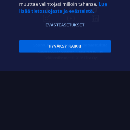
muuttaa valintojasi milloin tahansa.
Lue
lisää tietosuojasta ja evästeistä.
EVÄSTEASETUKSET
Sopimusehdot
Tietosuoja
Evästeasetukset
HYVÄKSY KAIKKI
Sääntelyviranomaiset
Saavutettavuus
Tekijänoikeudet © 2026 Elisa Oyj