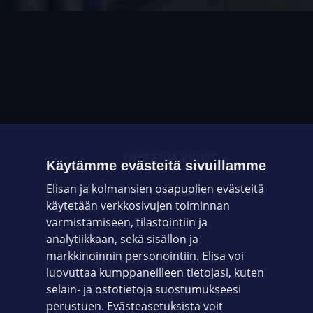
OHJEET JA VINKIT
Käytämme evästeitä sivuillamme
Elisan ja kolmansien osapuolien evästeitä
OMAYHTEISÖ
käytetään verkkosivujen toiminnan
varmistamiseen, tilastointiin ja
VIANSELVITYS
analytiikkaan, sekä sisällön ja
markkinoinnin personointiin. Elisa voi
ASIAKASPALVELU
luovuttaa kumppaneilleen tietojasi, kuten
selain- ja ostotietoja suostumukseesi
ELISA.FI
perustuen. Evästeasetuksista voit