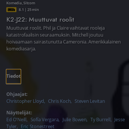
Komedia
,
Sitcom
8.1
|
25 min
K2·J22: Muuttuvat roolit
Muuttuvat roolit. Phil ja Claire vaihtavat rooleja
katastrofaalisin seuraamuksin. Mitchell joutuu
hoivaamaan sairastunutta Cameronia. Amerikkalainen
komediasarja.
Tiedot
Ohjaajat:
Christopher Lloyd
,
Chris Koch
,
Steven Levitan
Näyttelijät:
Ed O'Neill
,
Sofía Vergara
,
Julie Bowen
,
Ty Burrell
,
Jesse
Tyler
,
Eric Stonestreet