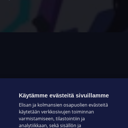
OHJEET JA VINKIT
Käytämme evästeitä sivuillamme
Elisan ja kolmansien osapuolien evästeitä
OMAYHTEISÖ
käytetään verkkosivujen toiminnan
varmistamiseen, tilastointiin ja
VIANSELVITYS
analytiikkaan, sekä sisällön ja