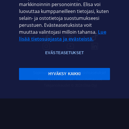
markkinoinnin personointiin. Elisa voi
ASIAKASPALVELU
luovuttaa kumppaneilleen tietojasi, kuten
selain- ja ostotietoja suostumukseesi
ELISA.FI
perustuen. Evästeasetuksista voit
muuttaa valintojasi milloin tahansa.
Lue
lisää tietosuojasta ja evästeistä.
EVÄSTEASETUKSET
Sopimusehdot
Tietosuoja
Evästeasetukset
HYVÄKSY KAIKKI
Sääntelyviranomaiset
Saavutettavuus
Tekijänoikeudet © 2026 Elisa Oyj