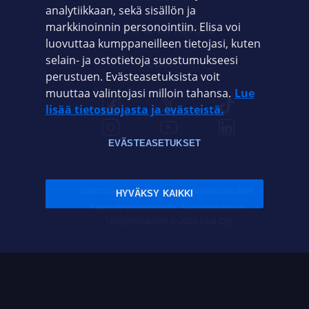
analytiikkaan, sekä sisällön ja
markkinoinnin personointiin. Elisa voi
ASIAKASPALVELU
luovuttaa kumppaneilleen tietojasi, kuten
selain- ja ostotietoja suostumukseesi
ELISA.FI
perustuen. Evästeasetuksista voit
muuttaa valintojasi milloin tahansa.
Lue
lisää tietosuojasta ja evästeistä.
EVÄSTEASETUKSET
Sopimusehdot
Tietosuoja
Evästeasetukset
HYVÄKSY KAIKKI
Sääntelyviranomaiset
Saavutettavuus
Tekijänoikeudet © 2026 Elisa Oyj