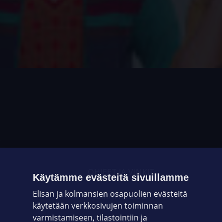
OHJEET JA VINKIT
Käytämme evästeitä sivuillamme
Elisan ja kolmansien osapuolien evästeitä
OMAYHTEISÖ
käytetään verkkosivujen toiminnan
varmistamiseen, tilastointiin ja
VIANSELVITYS