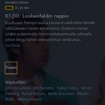
Komedia
,
Sitcom
8
|
25 min
K1·J10: Loobenfeldin rappio
Kuultuaan Pennyn laulua Leonard valehtelee hänelle
välttääkseen hänen esityksensä. Sheldon menee
sitäkin pidemmälle monimutkaisemmalla valheella,
johon liittyy hänen olemattoman serkkunsa
ilmaantuminen paikalle.
Lue lisää
Tiedot
Näyttelijät:
Johnny Galecki
,
Jim Parsons
,
Kaley Cuoco
,
Simon
Helberg
,
Kunal Nayyar
,
Kevin Sussman
,
Mayim
Bialik
,
Melissa Rauch