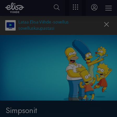
Lataa Elisa Viihde -sovellus
sovelluskaupastasi
Simpsonit