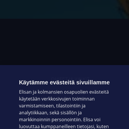
OHJEET JA VINKIT
Käytämme evästeitä sivuillamme
Elisan ja kolmansien osapuolien evästeitä
OMAYHTEISÖ
käytetään verkkosivujen toiminnan
varmistamiseen, tilastointiin ja
VIANSELVITYS
analytiikkaan, sekä sisällön ja
markkinoinnin personointiin. Elisa voi
ASIAKASPALVELU
luovuttaa kumppaneilleen tietojasi, kuten