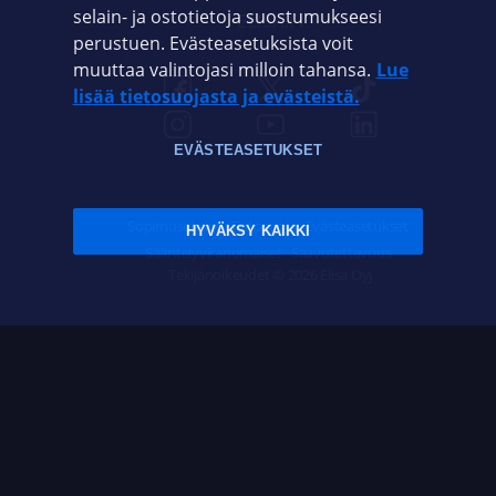
selain- ja ostotietoja suostumukseesi
ELISA.FI
perustuen. Evästeasetuksista voit
muuttaa valintojasi milloin tahansa.
Lue
lisää tietosuojasta ja evästeistä.
EVÄSTEASETUKSET
Sopimusehdot
Tietosuoja
Evästeasetukset
HYVÄKSY KAIKKI
Sääntelyviranomaiset
Saavutettavuus
Tekijänoikeudet © 2026 Elisa Oyj