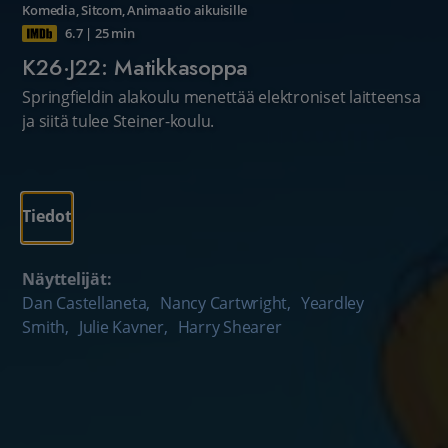
Komedia
,
Sitcom
,
Animaatio aikuisille
6.7
|
25 min
K26·J22: Matikkasoppa
Springfieldin alakoulu menettää elektroniset laitteensa
ja siitä tulee Steiner-koulu.
Tiedot
Näyttelijät:
Dan Castellaneta
,
Nancy Cartwright
,
Yeardley
Smith
,
Julie Kavner
,
Harry Shearer