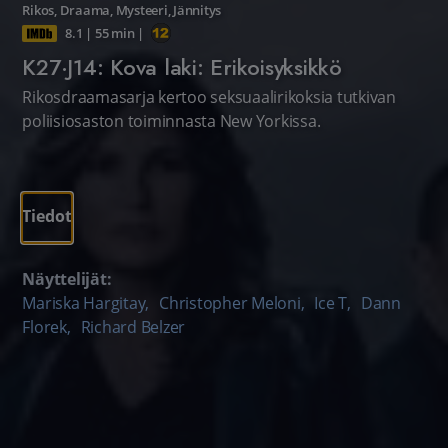
Rikos
,
Draama
,
Mysteeri
,
Jännitys
8.1
|
55 min
|
K27·J14: Kova laki: Erikoisyksikkö
Rikosdraamasarja kertoo seksuaalirikoksia tutkivan
poliisiosaston toiminnasta New Yorkissa.
Tiedot
Näyttelijät:
Mariska Hargitay
,
Christopher Meloni
,
Ice T
,
Dann
Florek
,
Richard Belzer