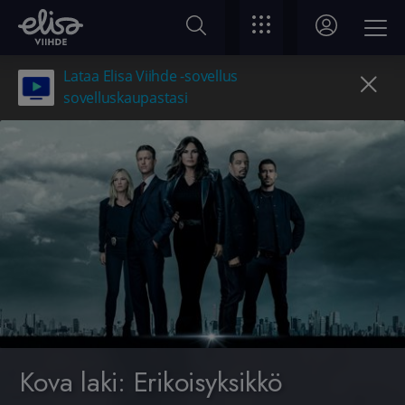
Lataa Elisa Viihde -sovellus
sovelluskaupastasi
Kova laki: Erikoisyksikkö