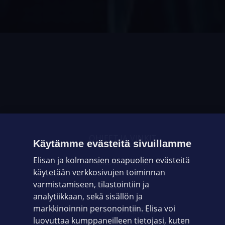
OHJEET JA VINKIT
Käytämme evästeitä sivuillamme
Elisan ja kolmansien osapuolien evästeitä
OMAYHTEISÖ
käytetään verkkosivujen toiminnan
varmistamiseen, tilastointiin ja
VIANSELVITYS
analytiikkaan, sekä sisällön ja
markkinoinnin personointiin. Elisa voi
ASIAKASPALVELU
luovuttaa kumppaneilleen tietojasi, kuten