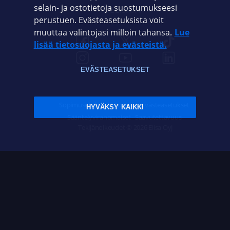
selain- ja ostotietoja suostumukseesi
ELISA.FI
perustuen. Evästeasetuksista voit
muuttaa valintojasi milloin tahansa.
Lue
lisää tietosuojasta ja evästeistä.
EVÄSTEASETUKSET
Sopimusehdot
Tietosuoja
Evästeasetukset
HYVÄKSY KAIKKI
Sääntelyviranomaiset
Saavutettavuus
Tekijänoikeudet © 2026 Elisa Oyj