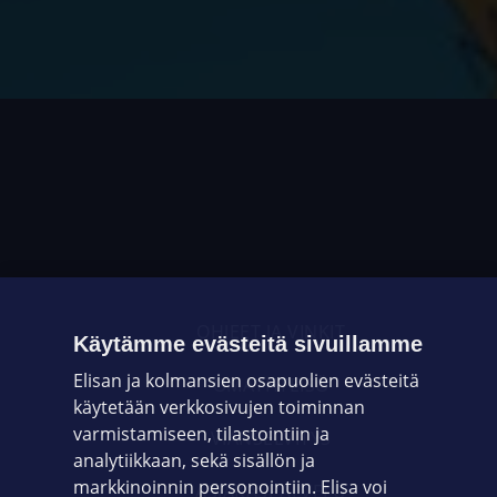
OHJEET JA VINKIT
Käytämme evästeitä sivuillamme
Elisan ja kolmansien osapuolien evästeitä
OMAYHTEISÖ
käytetään verkkosivujen toiminnan
varmistamiseen, tilastointiin ja
VIANSELVITYS
analytiikkaan, sekä sisällön ja
markkinoinnin personointiin. Elisa voi
ASIAKASPALVELU