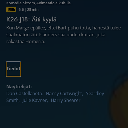
Komedia
,
Sitcom
,
Animaatio aikuisille
6.6
|
25 min
K26·J18: Äiti kyylä
Kun Marge epäilee, ettei Bart puhu totta, hänestä tulee
säälimätön äiti. Flanders saa uuden koiran, joka
rakastaa Homeria.
Tiedot
Näyttelijät:
Dan Castellaneta
,
Nancy Cartwright
,
Yeardley
Smith
,
Julie Kavner
,
Harry Shearer