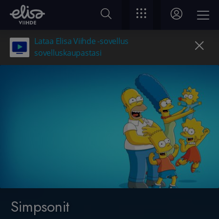
Lataa Elisa Viihde -sovellus
sovelluskaupastasi
Simpsonit