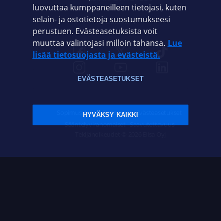
luovuttaa kumppaneilleen tietojasi, kuten
selain- ja ostotietoja suostumukseesi
ELISA.FI
perustuen. Evästeasetuksista voit
muuttaa valintojasi milloin tahansa.
Lue
lisää tietosuojasta ja evästeistä.
EVÄSTEASETUKSET
Sopimusehdot
Tietosuoja
Evästeasetukset
HYVÄKSY KAIKKI
Sääntelyviranomaiset
Saavutettavuus
Tekijänoikeudet © 2026 Elisa Oyj