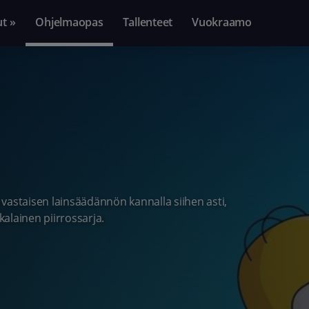
ut »
Ohjelmaopas
Tallenteet
Vuokraamo
vastaisen lainsäädännön kannalla siihen asti,
alainen piirrossarja.