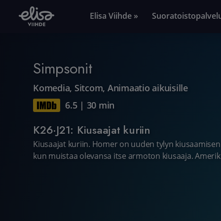
Elisa Viihde »
Suoratoistopalvel
Simpsonit
Komedia
,
Sitcom
,
Animaatio aikuisille
6.5
|
30 min
K26·J21: Kiusaajat kuriin
Kiusaajat kuriin. Homer on uuden tylyn kiusaamisen 
kun muistaa olevansa itse armoton kiusaaja. Amerikk