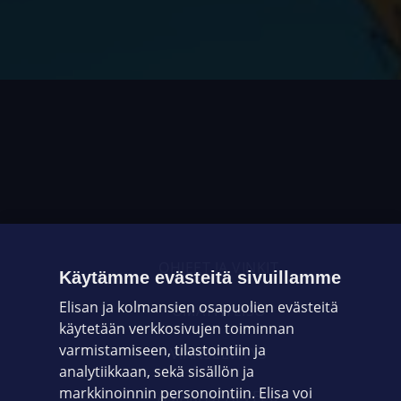
OHJEET JA VINKIT
Käytämme evästeitä sivuillamme
Elisan ja kolmansien osapuolien evästeitä
OMAYHTEISÖ
käytetään verkkosivujen toiminnan
varmistamiseen, tilastointiin ja
VIANSELVITYS
analytiikkaan, sekä sisällön ja
markkinoinnin personointiin. Elisa voi
ASIAKASPALVELU