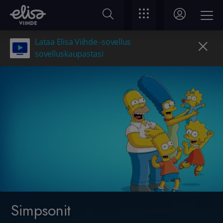
Lataa Elisa Viihde -sovellus
sovelluskaupastasi
Simpsonit