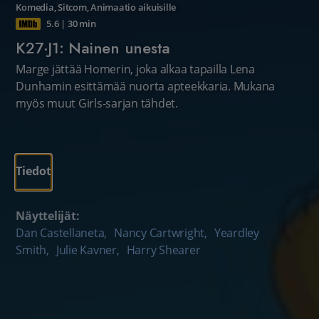
Komedia
,
Sitcom
,
Animaatio aikuisille
5.6
|
30 min
K27·J1: Nainen unesta
Marge jättää Homerin, joka alkaa tapailla Lena
Dunhamin esittämää nuorta apteekkaria. Mukana
myös muut Girls-sarjan tähdet.
Tiedot
Näyttelijät:
Dan Castellaneta
,
Nancy Cartwright
,
Yeardley
Smith
,
Julie Kavner
,
Harry Shearer