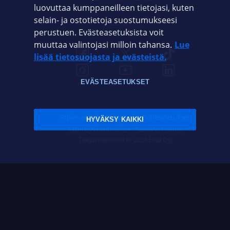
luovuttaa kumppaneilleen tietojasi, kuten
selain- ja ostotietoja suostumukseesi
ELISA.FI
perustuen. Evästeasetuksista voit
muuttaa valintojasi milloin tahansa.
Lue
lisää tietosuojasta ja evästeistä.
EVÄSTEASETUKSET
Sopimusehdot
Tietosuoja
Evästeasetukset
HYVÄKSY KAIKKI
Sääntelyviranomaiset
Saavutettavuus
Tekijänoikeudet © 2026 Elisa Oyj