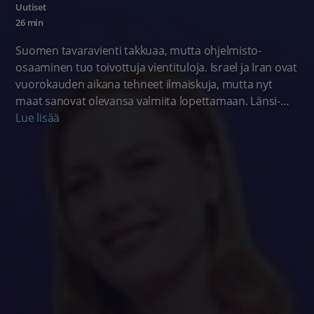
Uutiset
26 min
Suomen tavaravienti takkuaa, mutta ohjelmisto-
osaaminen tuo toivottuja vientituloja. Israel ja Iran ovat
vuorokauden aikana tehneet ilmaiskuja, mutta nyt
maat sanovat olevansa valmiita lopettamaan. Länsi-
Uudellamaalla on havaittu merkittäviä puutteita
Lue lisää
hoitajien kielitaidossa. Tässä lähetyksessä muistamme
eilen kuollutta, suomalaisen television tunnettua
kasvoa ja ääntä, uutisjuontaja Arvi Lindiä.