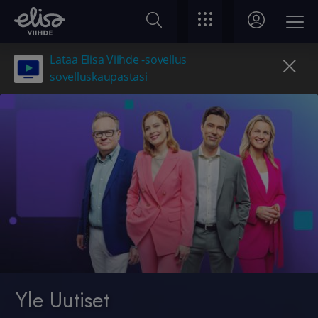
Lataa Elisa Viihde -sovellus
sovelluskaupastasi
Yle Uutiset