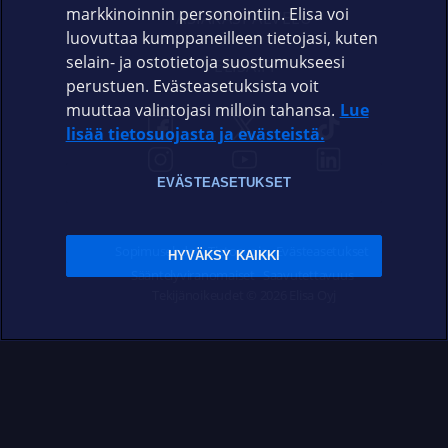
markkinoinnin personointiin. Elisa voi
ASIAKASPALVELU
luovuttaa kumppaneilleen tietojasi, kuten
selain- ja ostotietoja suostumukseesi
ELISA.FI
perustuen. Evästeasetuksista voit
muuttaa valintojasi milloin tahansa.
Lue
lisää tietosuojasta ja evästeistä.
EVÄSTEASETUKSET
Sopimusehdot
Tietosuoja
Evästeasetukset
HYVÄKSY KAIKKI
Sääntelyviranomaiset
Saavutettavuus
Tekijänoikeudet © 2026 Elisa Oyj