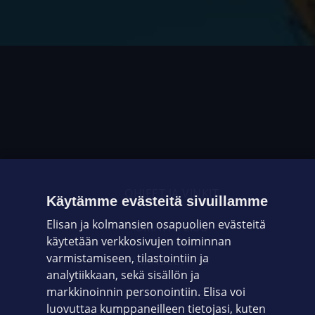
OHJEET JA VINKIT
Käytämme evästeitä sivuillamme
Elisan ja kolmansien osapuolien evästeitä
OMAYHTEISÖ
käytetään verkkosivujen toiminnan
varmistamiseen, tilastointiin ja
VIANSELVITYS
analytiikkaan, sekä sisällön ja
markkinoinnin personointiin. Elisa voi
ASIAKASPALVELU
luovuttaa kumppaneilleen tietojasi, kuten