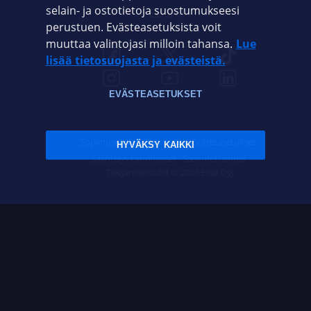
selain- ja ostotietoja suostumukseesi
ELISA.FI
perustuen. Evästeasetuksista voit
muuttaa valintojasi milloin tahansa.
Lue
lisää tietosuojasta ja evästeistä.
EVÄSTEASETUKSET
Sopimusehdot
Tietosuoja
Evästeasetukset
HYVÄKSY KAIKKI
Sääntelyviranomaiset
Saavutettavuus
Tekijänoikeudet © 2026 Elisa Oyj