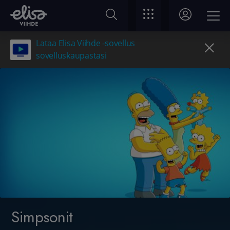
Lataa Elisa Viihde -sovellus
sovelluskaupastasi
Simpsonit