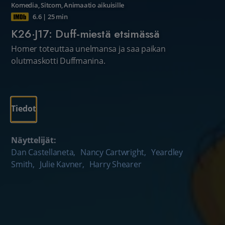
Komedia
,
Sitcom
,
Animaatio aikuisille
6.6
|
25 min
K26·J17: Duff-miestä etsimässä
Homer toteuttaa unelmansa ja saa paikan
olutmaskotti Duffmanina.
Tiedot
Näyttelijät:
Dan Castellaneta
,
Nancy Cartwright
,
Yeardley
Smith
,
Julie Kavner
,
Harry Shearer