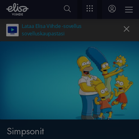
Lataa Elisa Viihde -sovellus
sovelluskaupastasi
Simpsonit