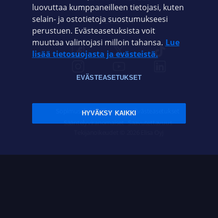
luovuttaa kumppaneilleen tietojasi, kuten
selain- ja ostotietoja suostumukseesi
ELISA.FI
perustuen. Evästeasetuksista voit
muuttaa valintojasi milloin tahansa.
Lue
lisää tietosuojasta ja evästeistä.
EVÄSTEASETUKSET
Sopimusehdot
Tietosuoja
Evästeasetukset
HYVÄKSY KAIKKI
Sääntelyviranomaiset
Saavutettavuus
Tekijänoikeudet © 2026 Elisa Oyj