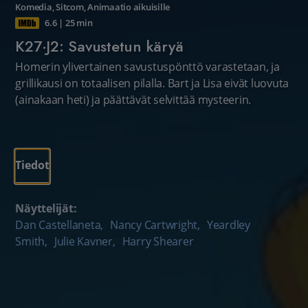
Komedia
,
Sitcom
,
Animaatio aikuisille
6.6
|
25 min
K27·J2: Savustetun käryä
Homerin ylivertainen savustuspönttö varastetaan, ja
grillikausi on totaalisen pilalla. Bart ja Lisa eivät luovuta
(ainakaan heti) ja päättävät selvittää mysteerin.
Tiedot
Näyttelijät:
Dan Castellaneta
,
Nancy Cartwright
,
Yeardley
Smith
,
Julie Kavner
,
Harry Shearer