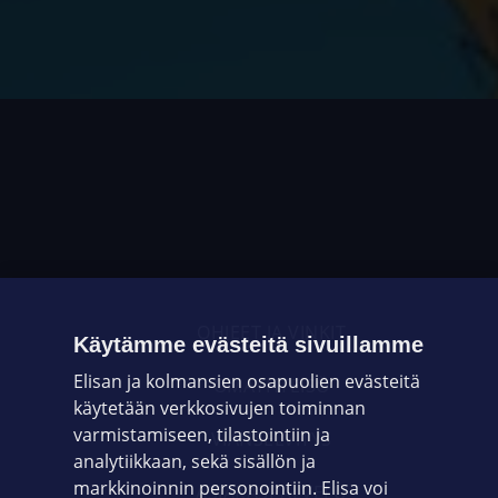
OHJEET JA VINKIT
Käytämme evästeitä sivuillamme
Elisan ja kolmansien osapuolien evästeitä
OMAYHTEISÖ
käytetään verkkosivujen toiminnan
varmistamiseen, tilastointiin ja
VIANSELVITYS
analytiikkaan, sekä sisällön ja
markkinoinnin personointiin. Elisa voi
ASIAKASPALVELU